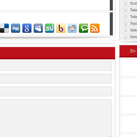
Suz
Tat
Tof
Toy
Vol
Vol
En 