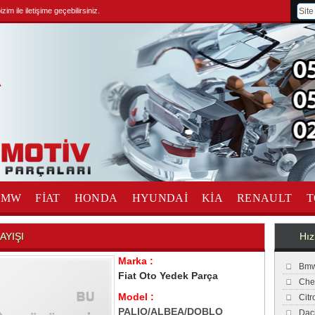
im ile iletişime geçebilirsiniz.
BMW
FİAT
HONDA
HYUNDAİ
KİA
RENAULT
T
AYIŞI
Hız
Marka :
Bmw
Fiat Oto Yedek Parça
Che
Model :
Cit
PALIO/ALBEA/DOBLO
Dac