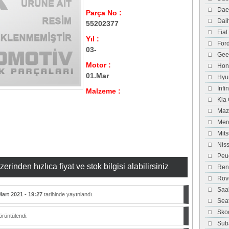
Dae
Parça No :
Dai
55202377
Fiat
Yıl :
For
03-
Gee
Motor :
Hon
01.Mar
Hyu
İnfi
Malzeme :
Kia
Maz
Mer
Mits
Nis
Peu
inden hızlıca fiyat ve stok bilgisi alabilirsiniz
Ren
Rov
Saa
Mart 2021 - 19:27
tarihinde yayınlandı.
Sea
Sko
rüntülendi.
Sub