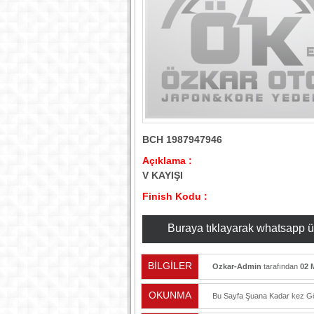
BCH 1987947946
Açıklama :
V KAYIŞI
Finish Kodu :
Buraya tıklayarak whatsapp üzer
BİLGİLER
Ozkar-Admin
tarafından
02 
OKUNMA
Bu Sayfa Şuana Kadar
kez Gö