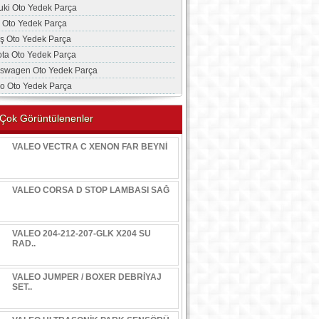
uki Oto Yedek Parça
a Oto Yedek Parça
aş Oto Yedek Parça
ota Oto Yedek Parça
kswagen Oto Yedek Parça
vo Oto Yedek Parça
Çok Görüntülenenler
VALEO VECTRA C XENON FAR BEYNİ
VALEO CORSA D STOP LAMBASI SAĞ
VALEO 204-212-207-GLK X204 SU
RAD..
VALEO JUMPER / BOXER DEBRİYAJ
SET..