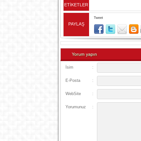
ETİKETLER
Tweet
PAYLAŞ
Yorum yapın
İsim
:
E-Posta
:
WebSite
:
Yorumunuz
: