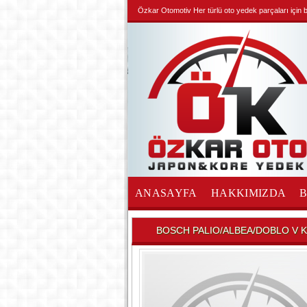
Özkar Otomotiv Her türlü oto yedek parçaları için biz
ANASAYFA
HAKKIMIZDA
İLETİŞİM
BOSCH PALIO/ALBEA/DOBLO V K