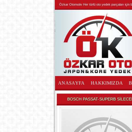
Özkar Otomotiv Her türlü oto yedek parçaları için biz
ANASAYFA
HAKKIMIZDA
İLETİŞİM
BOSCH PASSAT-SUPERB SİLECE