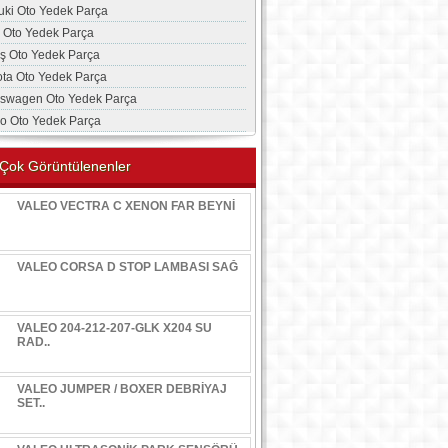
uki Oto Yedek Parça
a Oto Yedek Parça
aş Oto Yedek Parça
ota Oto Yedek Parça
kswagen Oto Yedek Parça
vo Oto Yedek Parça
Çok Görüntülenenler
VALEO VECTRA C XENON FAR BEYNİ
VALEO CORSA D STOP LAMBASI SAĞ
VALEO 204-212-207-GLK X204 SU
RAD..
VALEO JUMPER / BOXER DEBRİYAJ
SET..