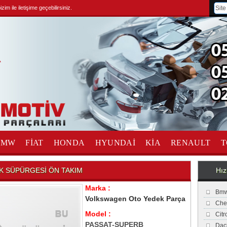
im ile iletişime geçebilirsiniz.
BMW
FİAT
HONDA
HYUNDAİ
KİA
RENAULT
T
K SÜPÜRGESİ ÖN TAKIM
Hız
Marka :
Bmw
Volkswagen Oto Yedek Parça
Che
Model :
Cit
PASSAT-SUPERB
Dac