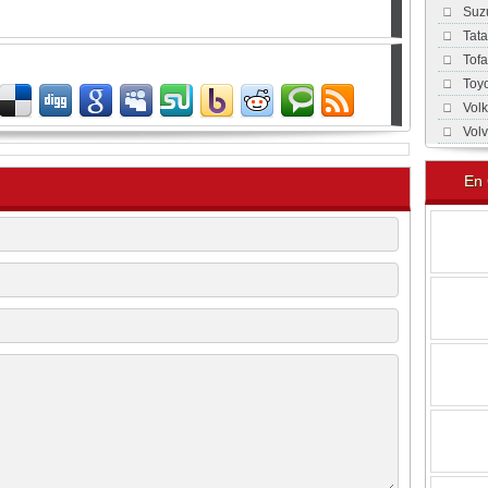
Suz
Tat
Tof
Toy
Vol
Vol
En 