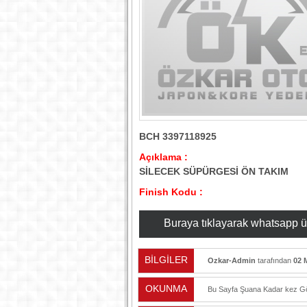
BCH 3397118925
Açıklama :
SİLECEK SÜPÜRGESİ ÖN TAKIM
Finish Kodu :
Buraya tıklayarak whatsapp üzer
BİLGİLER
Ozkar-Admin
tarafından
02 
OKUNMA
Bu Sayfa Şuana Kadar
kez Gö