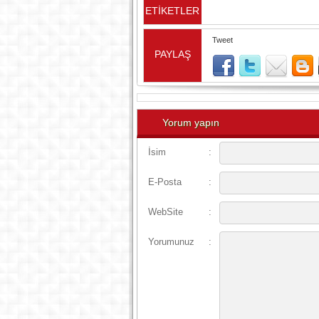
ETİKETLER
Tweet
PAYLAŞ
Yorum yapın
İsim
:
E-Posta
:
WebSite
:
Yorumunuz
: