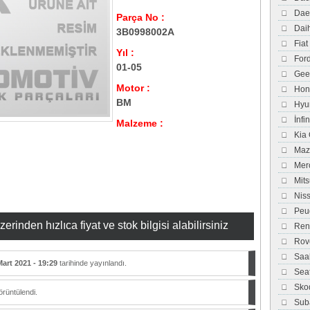
Dae
Parça No :
Dai
3B0998002A
Fiat
Yıl :
For
01-05
Gee
Motor :
Hon
BM
Hyu
İnfi
Malzeme :
Kia
Maz
Mer
Mits
Nis
Peu
inden hızlıca fiyat ve stok bilgisi alabilirsiniz
Ren
Rov
Saa
Mart 2021 - 19:29
tarihinde yayınlandı.
Sea
Sko
rüntülendi.
Sub