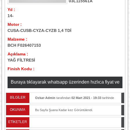
03L115561A
Yıl :
14-
Motor :
CUSA-CUSB-CYZA-CYZB 1,4 TDİ
Malzeme :
BCH F026407153
Açıklama :
YAĞ FİLTRESİ
Finish Kodu :
Buraya tıklayarak whatsapp üzerinden hızlıca fiyat ve
stok bilgisi alabilirsiniz
BİLGİLER
Ozkar-Admin
tarafından
02 Mart 2021 - 19:33
tarihinde
yayınlandı.
OKUNMA
Bu Sayfa Şuana Kadar
kez Görüntülendi.
ETİKETLER