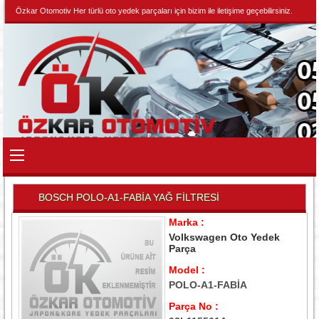
Özkar Otomotiv Her türlü oto yedek parçaları için bizim ile iletişime geçebilirsiniz.
BOSCH POLO-A1-FABİA YAĞ FİLTRESİ
Marka :
Volkswagen Oto Yedek
Parça
Model :
POLO-A1-FABİA
Parça No :