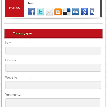
Tweet
PAYLAŞ
Yorum yapın
İsim
:
E-Posta
:
WebSite
:
Yorumunuz
: