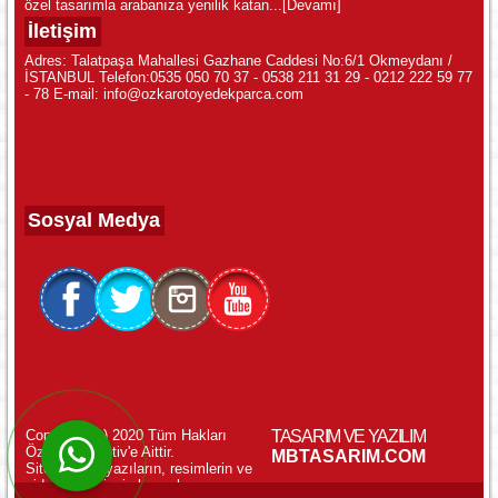
özel tasarımla arabanıza yenilik katan...
[Devamı]
İletişim
Adres: Talatpaşa Mahallesi Gazhane Caddesi No:6/1 Okmeydanı /
İSTANBUL Telefon:0535 050 70 37 - 0538 211 31 29 - 0212 222 59 77
- 78 E-mail: info@ozkarotoyedekparca.com
Sosyal Medya
Copyright (c) 2020 Tüm Hakları
TASARIM VE YAZILIM
Özkar Otomotiv'e Aittir.
WhatsApp ile Online Destek!
MBTASARIM.COM
Sitemizdeki yazıların, resimlerin ve
videoların izinsiz kopyalanması