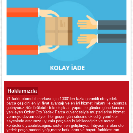
Hakkımızda
71 farklı otomobil markası için 1000'den fazla garantili oto yedek
parça çeşidini en iyi fiyat avantajı ve en iyi hizmet imkanı ile kapınıza
getiriyoruz.Sürdürülebilir teknolojik alt yapısı ile günden güne kendini
yenileyen Özkar Oto Yedek Parça güvencesiyle müşterilerine hizmet
vermeye devam ediyor. Her geçen gün sitesine eklediği yenilikler
sayesinde aracınıza uyumlu parçaları bulabileceğiniz ve motor
kontrolünü yapabileceğiniz sistemleri geliştiriyor. İhtiyacınız olan oto
yedek parça,madeni yağı,motor katkılarını ve hayatı farklılastıran