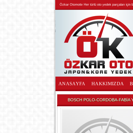
Özkar Otomotiv Her türlü oto yedek parçaları için biz
ANASAYFA
HAKKIMIZDA
İLETİŞİM
BOSCH POLO-CORDOBA-FABİA Y