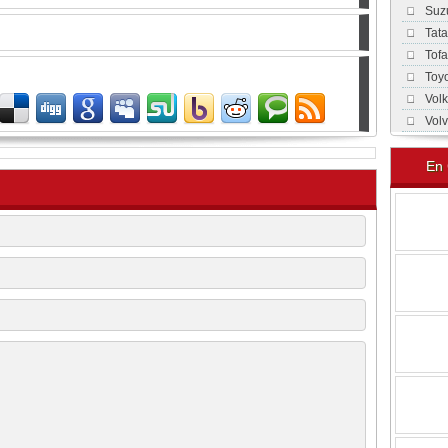
Suz
Tat
Tof
Toy
Vol
Vol
En 