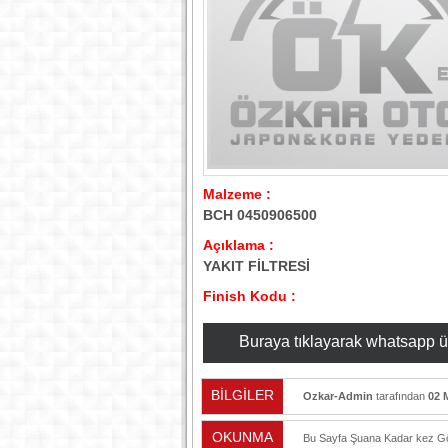
Malzeme :
BCH 0450906500
Açıklama :
YAKIT FİLTRESİ
Finish Kodu :
Buraya tıklayarak whatsapp üzer
BİLGİLER
Ozkar-Admin
tarafından
02 
OKUNMA
Bu Sayfa Şuana Kadar
kez Gö