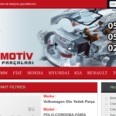
im ile iletişime geçebilirsiniz.
BMW
FİAT
HONDA
HYUNDAİ
KİA
RENAULT
T
AKIT FİLTRESİ
Hız
Marka :
Bmw
Volkswagen Oto Yedek Parça
Che
Model :
Cit
POLO-CORDOBA-FABİA
Dac