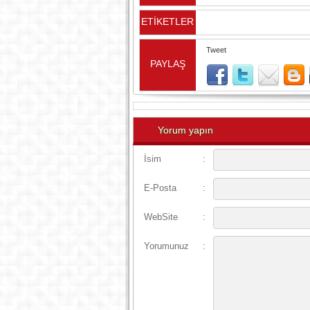
ETİKETLER
Tweet
PAYLAŞ
Yorum yapın
İsim
:
E-Posta
:
WebSite
:
Yorumunuz
: