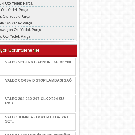
uki Oto Yedek Parça
a Oto Yedek Parça
aş Oto Yedek Parça
ota Oto Yedek Parça
kswagen Oto Yedek Parça
vo Oto Yedek Parça
Çok Görüntülenenler
VALEO VECTRA C XENON FAR BEYNİ
VALEO CORSA D STOP LAMBASI SAĞ
VALEO 204-212-207-GLK X204 SU
RAD..
VALEO JUMPER / BOXER DEBRİYAJ
SET..