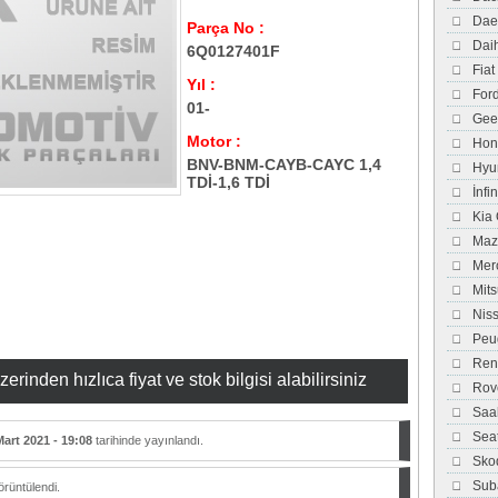
Dae
Parça No :
Dai
6Q0127401F
Fiat
Yıl :
For
01-
Gee
Motor :
Hon
BNV-BNM-CAYB-CAYC 1,4
Hyu
TDİ-1,6 TDİ
İnfi
Kia
Maz
Mer
Mits
Nis
Peu
Ren
inden hızlıca fiyat ve stok bilgisi alabilirsiniz
Rov
Saa
Sea
Mart 2021 - 19:08
tarihinde yayınlandı.
Sko
Sub
rüntülendi.