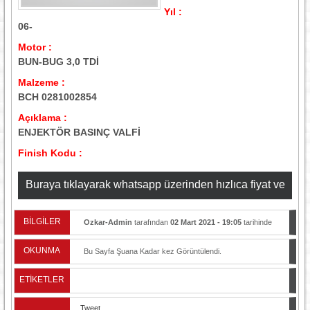
Yıl :
06-
Motor :
BUN-BUG 3,0 TDİ
Malzeme :
BCH 0281002854
Açıklama :
ENJEKTÖR BASINÇ VALFİ
Finish Kodu :
Buraya tıklayarak whatsapp üzerinden hızlıca fiyat ve
stok bilgisi alabilirsiniz
BİLGİLER
Ozkar-Admin
tarafından
02 Mart 2021 - 19:05
tarihinde
yayınlandı.
OKUNMA
Bu Sayfa Şuana Kadar
kez Görüntülendi.
ETİKETLER
Tweet