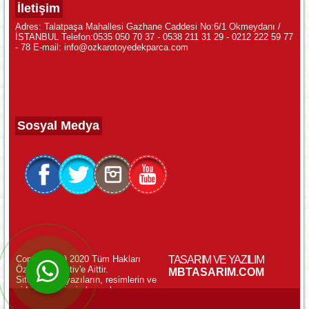
İletişim
Adres: Talatpaşa Mahallesi Gazhane Caddesi No:6/1 Okmeydanı /
İSTANBUL Telefon:0535 050 70 37 - 0538 211 31 29 - 0212 222 59 77
- 78 E-mail: info@ozkarotoyedekparca.com
Sosyal Medya
Copyright (c) 2020 Tüm Hakları
TASARIM VE YAZILIM
Özkar Otomotiv'e Aittir.
WhatsApp ile Online Destek!
MBTASARIM.COM
Sitemizdeki yazıların, resimlerin ve
videoların izinsiz kopyalanması
yasaktır.