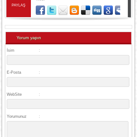
PAYLAŞ
Yorum yapın
İsim
:
E-Posta
:
WebSite
:
Yorumunuz
: