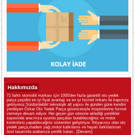
Hakkımızda
71 farklı otomobil markası için 1000'den fazla garantili oto yedek
parça çeşidini en iyi fiyat avantajı ve en iyi hizmet imkanı ile kapınıza
getiriyoruz.Sürdürülebilir teknolojik alt yapısı ile günden güne kendini
yenileyen Özkar Oto Yedek Parça güvencesiyle müşterilerine hizmet
vermeye devam ediyor. Her geçen gün sitesine eklediği yenilikler
sayesinde aracınıza uyumlu parçaları bulabileceğiniz ve motor
kontrolünü yapabileceğiniz sistemleri geliştiriyor. İhtiyacınız olan oto
yedek parça,madeni yağı,motor katkılarını ve hayatı farklılastıran
özel tasarımla arabanıza yenilik katan...
[Devamı]