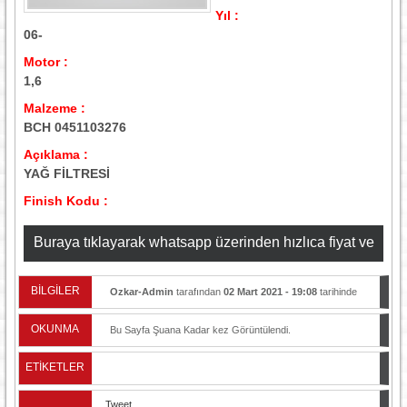
Yıl :
06-
Motor :
1,6
Malzeme :
BCH 0451103276
Açıklama :
YAĞ FİLTRESİ
Finish Kodu :
Buraya tıklayarak whatsapp üzerinden hızlıca fiyat ve
stok bilgisi alabilirsiniz
BİLGİLER
Ozkar-Admin
tarafından
02 Mart 2021 - 19:08
tarihinde
yayınlandı.
OKUNMA
Bu Sayfa Şuana Kadar
kez Görüntülendi.
ETİKETLER
Tweet