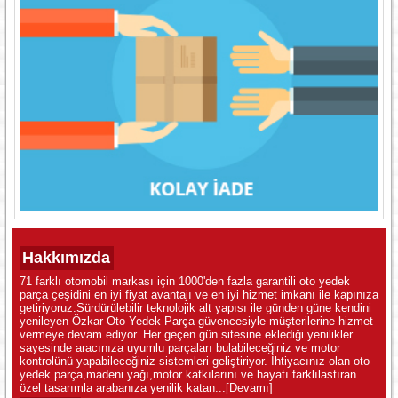
Hakkımızda
71 farklı otomobil markası için 1000'den fazla garantili oto yedek
parça çeşidini en iyi fiyat avantajı ve en iyi hizmet imkanı ile kapınıza
getiriyoruz.Sürdürülebilir teknolojik alt yapısı ile günden güne kendini
yenileyen Özkar Oto Yedek Parça güvencesiyle müşterilerine hizmet
vermeye devam ediyor. Her geçen gün sitesine eklediği yenilikler
sayesinde aracınıza uyumlu parçaları bulabileceğiniz ve motor
kontrolünü yapabileceğiniz sistemleri geliştiriyor. İhtiyacınız olan oto
yedek parça,madeni yağı,motor katkılarını ve hayatı farklılastıran
özel tasarımla arabanıza yenilik katan...
[Devamı]