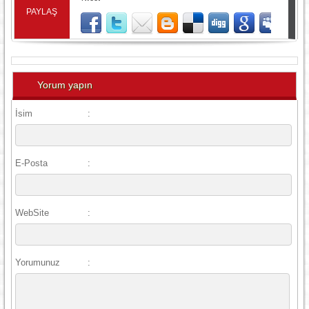
PAYLAŞ
Yorum yapın
İsim
:
E-Posta
:
WebSite
:
Yorumunuz
: