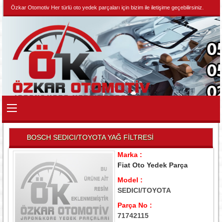
Özkar Otomotiv Her türlü oto yedek parçaları için bizim ile iletişime geçebilirsiniz.
BOSCH SEDICI/TOYOTA YAĞ FİLTRESİ
Marka :
Fiat Oto Yedek Parça
Model :
SEDICI/TOYOTA
Parça No :
71742115