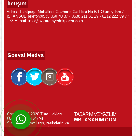
İletişim
Adres: Talatpaşa Mahallesi Gazhane Caddesi No:6/1 Okmeydanı /
İSTANBUL Telefon:0535 050 70 37 - 0538 211 31 29 - 0212 222 59 77
- 78 E-mail: info@ozkarotoyedekparca.com
Sosyal Medya
Copyright (c) 2020 Tüm Hakları
TASARIM VE YAZILIM
Özkar Otomotiv'e Aittir.
WhatsApp ile Online Destek!
MBTASARIM.COM
Sitemizdeki yazıların, resimlerin ve
videoların izinsiz kopyalanması
yasaktır.