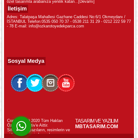
özel tasarımla arabanıza yenilik katan...
[Devamı]
İletişim
Adres: Talatpaşa Mahallesi Gazhane Caddesi No:6/1 Okmeydanı /
İSTANBUL Telefon:0535 050 70 37 - 0538 211 31 29 - 0212 222 59 77
- 78 E-mail: info@ozkarotoyedekparca.com
Sosyal Medya
Copyright (c) 2020 Tüm Hakları
TASARIM VE YAZILIM
Özkar Otomotiv'e Aittir.
WhatsApp ile Online Destek!
MBTASARIM.COM
Sitemizdeki yazıların, resimlerin ve
videoların izinsiz kopyalanması