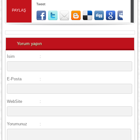
Tweet
PAYLAŞ
Yorum yapın
İsim
:
E-Posta
:
WebSite
:
Yorumunuz
: