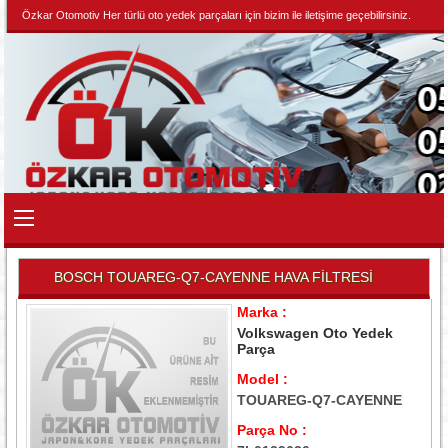
Özkar Otomotiv Her türlü oto yedek parçaları için bizim ile iletişime geçebilirsiniz.
BOSCH TOUAREG-Q7-CAYENNE HAVA FİLTRESİ
Marka :
Volkswagen Oto Yedek
Parça
Model :
TOUAREG-Q7-CAYENNE
Parça No :