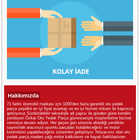
Hakkımızda
71 farklı otomobil markası için 1000'den fazla garantili oto yedek
parça çeşidini en iyi fiyat avantajı ve en iyi hizmet imkanı ile kapınıza
getiriyoruz.Sürdürülebilir teknolojik alt yapısı ile günden güne kendini
yenileyen Özkar Oto Yedek Parça güvencesiyle müşterilerine hizmet
vermeye devam ediyor. Her geçen gün sitesine eklediği yenilikler
sayesinde aracınıza uyumlu parçaları bulabileceğiniz ve motor
kontrolünü yapabileceğiniz sistemleri geliştiriyor. İhtiyacınız olan oto
yedek parça,madeni yağı,motor katkılarını ve hayatı farklılastıran