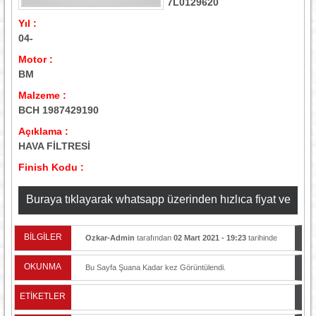
7L0129620
Yıl :
04-
Motor :
BM
Malzeme :
BCH 1987429190
Açıklama :
HAVA FİLTRESİ
Finish Kodu :
Buraya tıklayarak whatsapp üzerinden hızlıca fiyat ve
stok bilgisi alabilirsiniz
BİLGİLER
Ozkar-Admin
tarafından
02 Mart 2021 - 19:23
tarihinde
yayınlandı.
OKUNMA
Bu Sayfa Şuana Kadar
kez Görüntülendi.
ETİKETLER