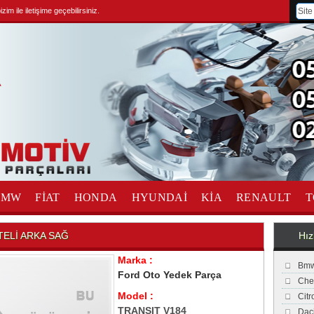
im ile iletişime geçebilirsiniz.
BMW
FİAT
HONDA
HYUNDAİ
KİA
RENAULT
T
TELİ ARKA SAĞ
Hız
Marka :
Bmw
Ford Oto Yedek Parça
Che
Model :
Cit
TRANSIT V184
Dac