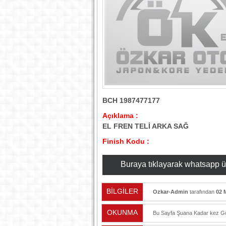
BCH 1987477177
Açıklama :
EL FREN TELİ ARKA SAĞ
Finish Kodu :
Buraya tıklayarak whatsapp üzer
BİLGİLER
Ozkar-Admin
tarafından
02 
OKUNMA
Bu Sayfa Şuana Kadar
kez Gö