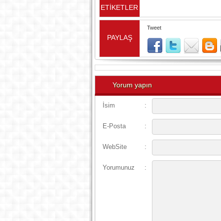
ETİKETLER
Tweet
PAYLAŞ
Yorum yapın
İsim
:
E-Posta
:
WebSite
:
Yorumunuz
: