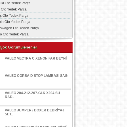
uki Oto Yedek Parça
a Oto Yedek Parça
aş Oto Yedek Parça
ota Oto Yedek Parça
kswagen Oto Yedek Parça
vo Oto Yedek Parça
Çok Görüntülenenler
VALEO VECTRA C XENON FAR BEYNİ
VALEO CORSA D STOP LAMBASI SAĞ
VALEO 204-212-207-GLK X204 SU
RAD..
VALEO JUMPER / BOXER DEBRİYAJ
SET..