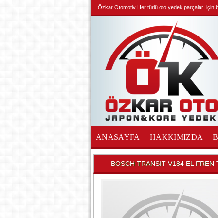
Özkar Otomotiv Her türlü oto yedek parçaları için biz
ANASAYFA
HAKKIMIZDA
İLETİŞİM
BOSCH TRANSIT V184 EL FREN 