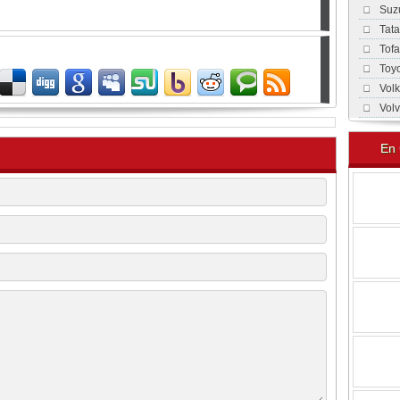
Suz
Tat
Tof
Toy
Vol
Vol
En 