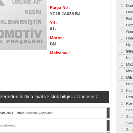
Dae
Parça No :
Dai
YC15 2A635 BJ
Fiat
Yıl :
For
01-
Gee
Motor :
Hon
BM
Hyu
İnfi
Malzeme :
Kia
Maz
Mer
Mits
Nis
Peu
inden hızlıca fiyat ve stok bilgisi alabilirsiniz
Ren
Rov
Saa
Mart 2021 - 19:24
tarihinde yayınlandı.
Sea
Sko
rüntülendi.
Sub