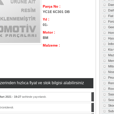
Dae
Parça No :
Dai
YC1E 6C301 DB
Fiat
Yıl :
For
01-
Gee
Motor :
Hon
BM
Hyu
İnfi
Malzeme :
Kia
Maz
Mer
Mits
Nis
Peu
inden hızlıca fiyat ve stok bilgisi alabilirsiniz
Ren
Rov
Saa
Mart 2021 - 19:27
tarihinde yayınlandı.
Sea
Sko
rüntülendi.
Sub