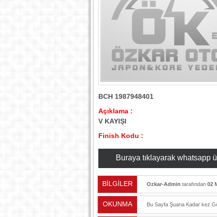
BCH 1987948401
Açıklama :
V KAYIŞI
Finish Kodu :
Buraya tıklayarak whatsapp üzer
BİLGİLER
Ozkar-Admin
tarafından
02 
OKUNMA
Bu Sayfa Şuana Kadar
kez Gö