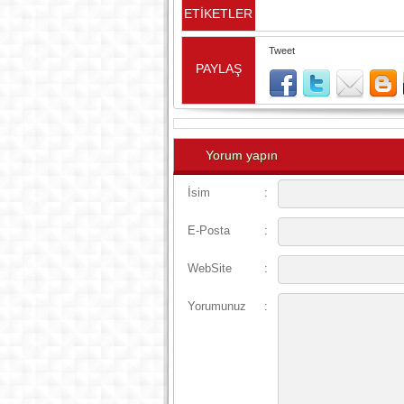
ETİKETLER
Tweet
PAYLAŞ
Yorum yapın
İsim
:
E-Posta
:
WebSite
:
Yorumunuz
: