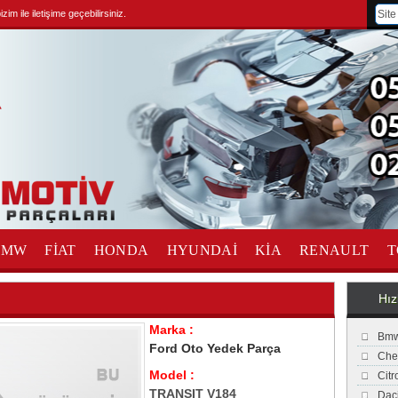
im ile iletişime geçebilirsiniz.
BMW
FİAT
HONDA
HYUNDAİ
KİA
RENAULT
T
Hız
Marka :
Bmw
Ford Oto Yedek Parça
Che
Model :
Cit
TRANSIT V184
Dac