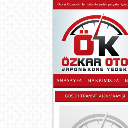
Özkar Otomotiv Her türlü oto yedek parçaları için biz
ANASAYFA
HAKKIMIZDA
İLETİŞİM
BOSCH TRANSIT V184 V KAYIŞI