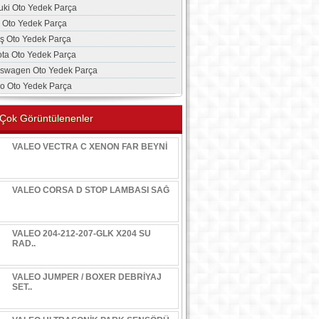
uki Oto Yedek Parça
a Oto Yedek Parça
aş Oto Yedek Parça
ota Oto Yedek Parça
kswagen Oto Yedek Parça
vo Oto Yedek Parça
Çok Görüntülenenler
VALEO VECTRA C XENON FAR BEYNİ
VALEO CORSA D STOP LAMBASI SAĞ
VALEO 204-212-207-GLK X204 SU
RAD..
VALEO JUMPER / BOXER DEBRİYAJ
SET..