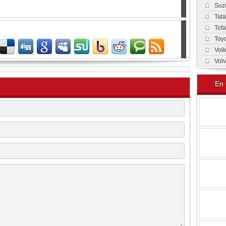
Suz
Tat
Tof
Toy
Vol
Vol
En 