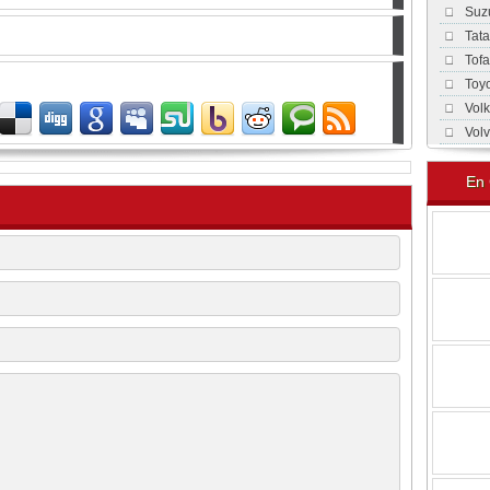
Suz
Tat
Tof
Toy
Vol
Vol
En 