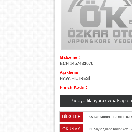
Malzeme :
BCH 1457433070
Açıklama :
HAVA FİLTRESİ
Finish Kodu :
Buraya tıklayarak whatsapp üzer
BİLGİLER
Ozkar-Admin
tarafından
02 
OKUNMA
Bu Sayfa Şuana Kadar
kez Gö