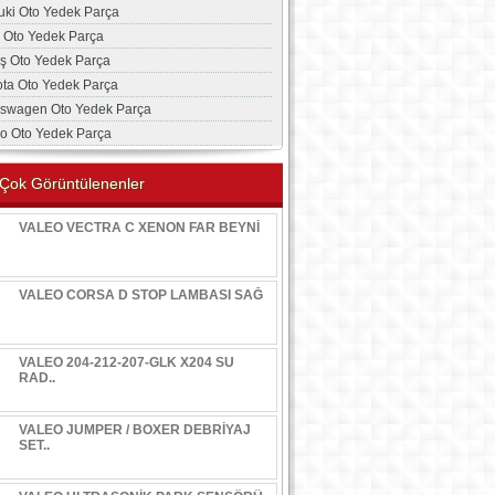
uki Oto Yedek Parça
a Oto Yedek Parça
aş Oto Yedek Parça
ota Oto Yedek Parça
kswagen Oto Yedek Parça
vo Oto Yedek Parça
Çok Görüntülenenler
VALEO VECTRA C XENON FAR BEYNİ
VALEO CORSA D STOP LAMBASI SAĞ
VALEO 204-212-207-GLK X204 SU
RAD..
VALEO JUMPER / BOXER DEBRİYAJ
SET..