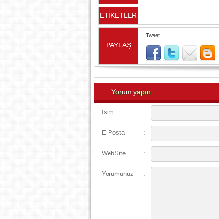
ETİKETLER
Tweet
PAYLAŞ
Yorum yapın
İsim
:
E-Posta
:
WebSite
:
Yorumunuz
: