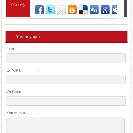
PAYLAŞ
Yorum yapın
İsim
:
E-Posta
:
WebSite
:
Yorumunuz
: