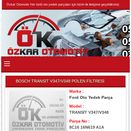
Özkar Otomotiv Her türlü oto yedek parçaları için bizim ile iletişime geçebilirsiniz.
BOSCH TRANSİT V347/V348 POLEN FİLTRESİ
Marka :
Ford Oto Yedek Parça
Model :
TRANSİT V347/V348
Parça No :
8C16 16N619 A1A