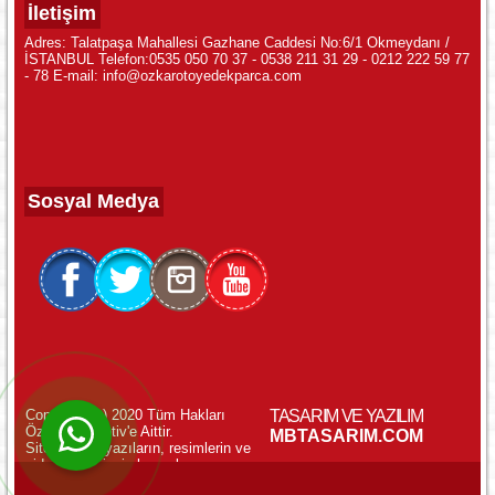
İletişim
Adres: Talatpaşa Mahallesi Gazhane Caddesi No:6/1 Okmeydanı /
İSTANBUL Telefon:0535 050 70 37 - 0538 211 31 29 - 0212 222 59 77
- 78 E-mail: info@ozkarotoyedekparca.com
Sosyal Medya
Copyright (c) 2020 Tüm Hakları
TASARIM VE YAZILIM
Özkar Otomotiv'e Aittir.
WhatsApp ile Online Destek!
MBTASARIM.COM
Sitemizdeki yazıların, resimlerin ve
videoların izinsiz kopyalanması
yasaktır.