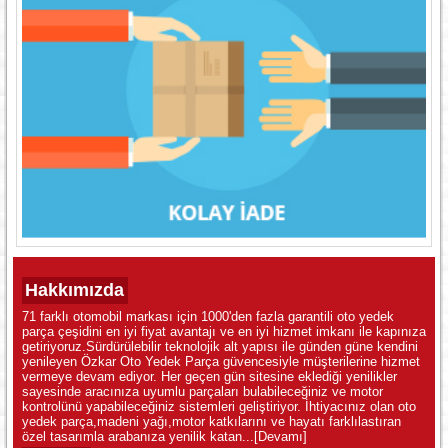
Hakkımızda
71 farklı otomobil markası için 1000'den fazla garantili oto yedek
parça çeşidini en iyi fiyat avantajı ve en iyi hizmet imkanı ile kapınıza
getiriyoruz.Sürdürülebilir teknolojik alt yapısı ile günden güne kendini
yenileyen Özkar Oto Yedek Parça güvencesiyle müşterilerine hizmet
vermeye devam ediyor. Her geçen gün sitesine eklediği yenilikler
sayesinde aracınıza uyumlu parçaları bulabileceğiniz ve motor
kontrolünü yapabileceğiniz sistemleri geliştiriyor. İhtiyacınız olan oto
yedek parça,madeni yağı,motor katkılarını ve hayatı farklılastıran
özel tasarımla arabanıza yenilik katan...
[Devamı]