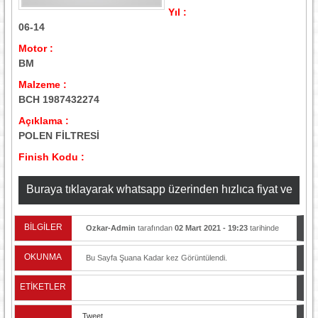
Yıl :
06-14
Motor :
BM
Malzeme :
BCH 1987432274
Açıklama :
POLEN FİLTRESİ
Finish Kodu :
Buraya tıklayarak whatsapp üzerinden hızlıca fiyat ve
stok bilgisi alabilirsiniz
BİLGİLER
Ozkar-Admin
tarafından
02 Mart 2021 - 19:23
tarihinde
yayınlandı.
OKUNMA
Bu Sayfa Şuana Kadar
kez Görüntülendi.
ETİKETLER
Tweet