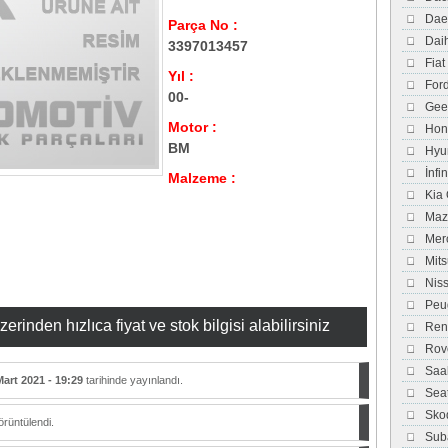
Dae
Parça No :
Dai
3397013457
Fiat
Yıl :
For
00-
Gee
Motor :
Hon
BM
Hyu
İnfi
Malzeme :
Kia
Maz
Mer
Mits
Nis
Peu
inden hızlıca fiyat ve stok bilgisi alabilirsiniz
Ren
Rov
Saa
Mart 2021 - 19:29
tarihinde yayınlandı.
Sea
Sko
rüntülendi.
Sub