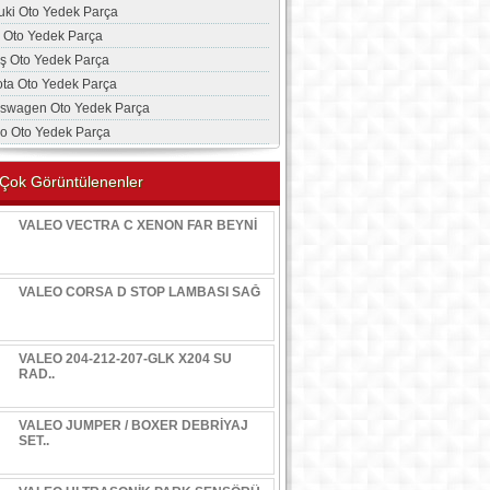
uki Oto Yedek Parça
a Oto Yedek Parça
aş Oto Yedek Parça
ota Oto Yedek Parça
kswagen Oto Yedek Parça
vo Oto Yedek Parça
Çok Görüntülenenler
VALEO VECTRA C XENON FAR BEYNİ
VALEO CORSA D STOP LAMBASI SAĞ
VALEO 204-212-207-GLK X204 SU
RAD..
VALEO JUMPER / BOXER DEBRİYAJ
SET..