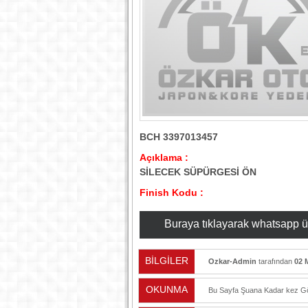
BCH 3397013457
Açıklama :
SİLECEK SÜPÜRGESİ ÖN
Finish Kodu :
Buraya tıklayarak whatsapp üzer
BİLGİLER
Ozkar-Admin
tarafından
02 
OKUNMA
Bu Sayfa Şuana Kadar
kez Gö