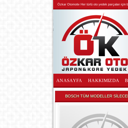
Özkar Otomotiv Her türlü oto yedek parçaları için biz
ANASAYFA
HAKKIMIZDA
İLETİŞİM
BOSCH TÜM MODELLER SİLECE