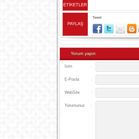
ETİKETLER
Tweet
PAYLAŞ
Yorum yapın
İsim
:
E-Posta
:
WebSite
:
Yorumunuz
: