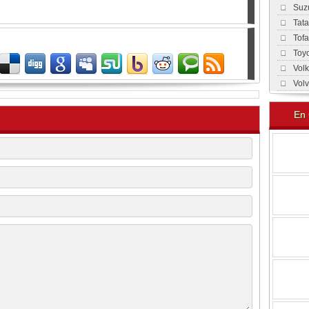
Suz
Tat
Tof
Toy
Vol
Vol
En 