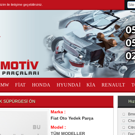
im ile iletişime geçebilirsiniz.
BMW
FİAT
HONDA
HYUNDAİ
KİA
RENAULT
T
K SÜPÜRGESİ ÖN
Hız
Marka :
Bmw
Fiat Oto Yedek Parça
Che
Model :
Cit
TÜM MODELLER
Dac