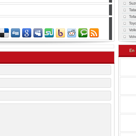
Suz
Tat
Tof
Toy
Vol
Vol
En 