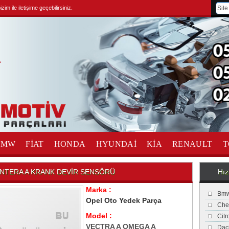
im ile iletişime geçebilirsiniz.
BMW
FİAT
HONDA
HYUNDAİ
KİA
RENAULT
T
NTERA A KRANK DEVİR SENSÖRÜ
Hız
Marka :
Bmw
Opel Oto Yedek Parça
Che
Model :
Cit
VECTRA A OMEGA A
Dac