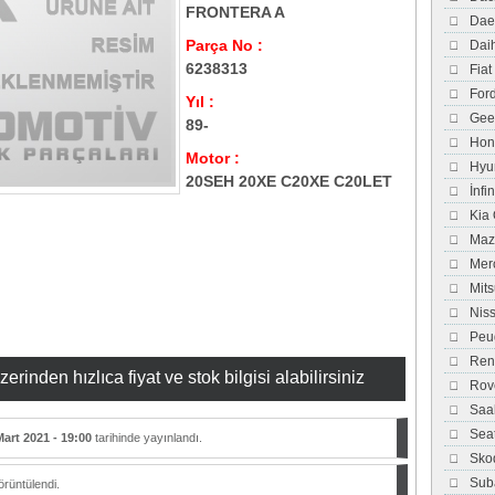
FRONTERA A
Dae
Parça No :
Dai
6238313
Fiat
For
Yıl :
Gee
89-
Hon
Motor :
Hyu
20SEH 20XE C20XE C20LET
İnfi
Kia
Maz
Mer
Mits
Nis
Peu
Ren
inden hızlıca fiyat ve stok bilgisi alabilirsiniz
Rov
Saa
Sea
Mart 2021 - 19:00
tarihinde yayınlandı.
Sko
Sub
rüntülendi.