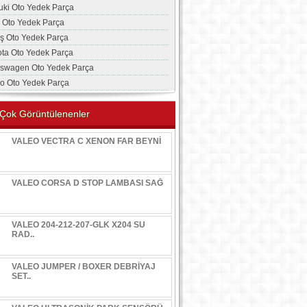
uki Oto Yedek Parça
a Oto Yedek Parça
aş Oto Yedek Parça
ota Oto Yedek Parça
kswagen Oto Yedek Parça
vo Oto Yedek Parça
Çok Görüntülenenler
VALEO VECTRA C XENON FAR BEYNİ
VALEO CORSA D STOP LAMBASI SAĞ
VALEO 204-212-207-GLK X204 SU
RAD..
VALEO JUMPER / BOXER DEBRİYAJ
SET..