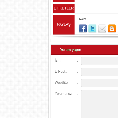
ETİKETLER
Tweet
PAYLAŞ
Yorum yapın
İsim
:
E-Posta
:
WebSite
:
Yorumunuz
: