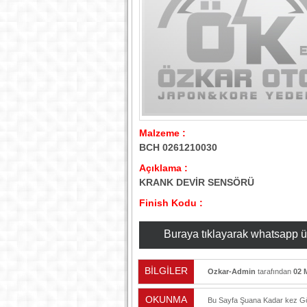
Malzeme :
BCH 0261210030
Açıklama :
KRANK DEVİR SENSÖRÜ
Finish Kodu :
Buraya tıklayarak whatsapp üzer
BİLGİLER
Ozkar-Admin
tarafından
02 
OKUNMA
Bu Sayfa Şuana Kadar
kez Gö