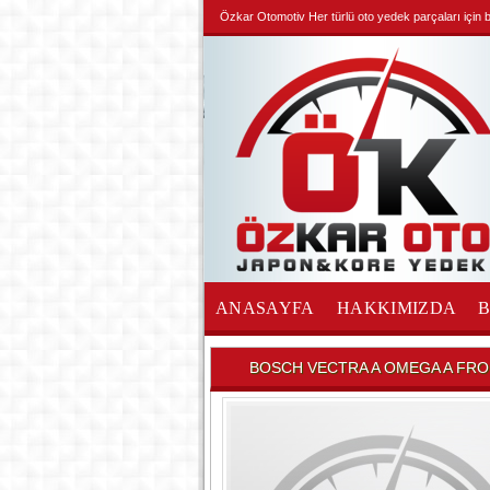
Özkar Otomotiv Her türlü oto yedek parçaları için biz
ANASAYFA
HAKKIMIZDA
İLETİŞİM
BOSCH VECTRA A OMEGA A FRO