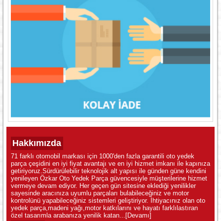
Hakkımızda
71 farklı otomobil markası için 1000'den fazla garantili oto yedek
parça çeşidini en iyi fiyat avantajı ve en iyi hizmet imkanı ile kapınıza
getiriyoruz.Sürdürülebilir teknolojik alt yapısı ile günden güne kendini
yenileyen Özkar Oto Yedek Parça güvencesiyle müşterilerine hizmet
vermeye devam ediyor. Her geçen gün sitesine eklediği yenilikler
sayesinde aracınıza uyumlu parçaları bulabileceğiniz ve motor
kontrolünü yapabileceğiniz sistemleri geliştiriyor. İhtiyacınız olan oto
yedek parça,madeni yağı,motor katkılarını ve hayatı farklılastıran
özel tasarımla arabanıza yenilik katan...
[Devamı]