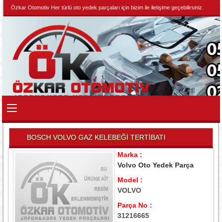
Özkar Otomotiv Her türlü oto yedek parçaları için bizim ile iletişime geçebilirsiniz.
BOSCH VOLVO GAZ KELEBEĞİ TERTİBATI
Marka :
Volvo Oto Yedek Parça
Model :
VOLVO
Parça No :
31216665