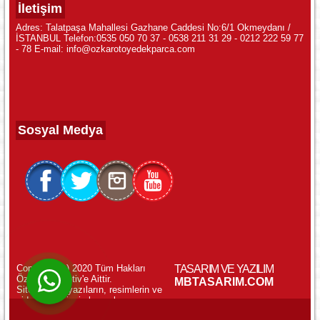
İletişim
Adres: Talatpaşa Mahallesi Gazhane Caddesi No:6/1 Okmeydanı /
İSTANBUL Telefon:0535 050 70 37 - 0538 211 31 29 - 0212 222 59 77
- 78 E-mail: info@ozkarotoyedekparca.com
Sosyal Medya
Copyright (c) 2020 Tüm Hakları
TASARIM VE YAZILIM
Özkar Otomotiv'e Aittir.
WhatsApp ile Online Destek!
MBTASARIM.COM
Sitemizdeki yazıların, resimlerin ve
videoların izinsiz kopyalanması
yasaktır.