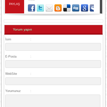
PAYLAŞ
Yorum yapın
İsim
:
E-Posta
:
WebSite
:
Yorumunuz
: