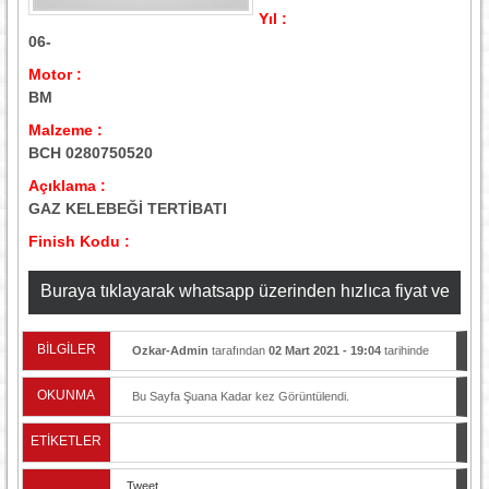
Yıl :
06-
Motor :
BM
Malzeme :
BCH 0280750520
Açıklama :
GAZ KELEBEĞİ TERTİBATI
Finish Kodu :
Buraya tıklayarak whatsapp üzerinden hızlıca fiyat ve
stok bilgisi alabilirsiniz
BİLGİLER
Ozkar-Admin
tarafından
02 Mart 2021 - 19:04
tarihinde
yayınlandı.
OKUNMA
Bu Sayfa Şuana Kadar
kez Görüntülendi.
ETİKETLER
Tweet