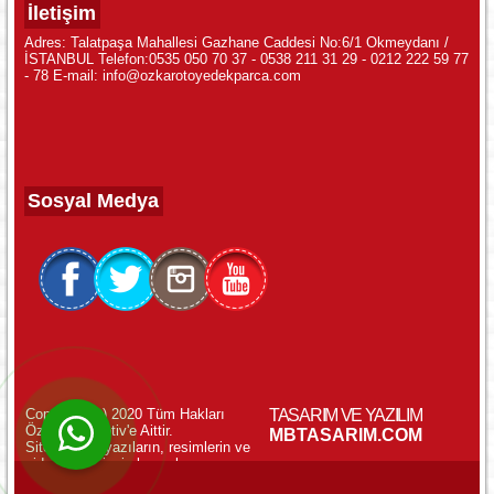
İletişim
Adres: Talatpaşa Mahallesi Gazhane Caddesi No:6/1 Okmeydanı /
İSTANBUL Telefon:0535 050 70 37 - 0538 211 31 29 - 0212 222 59 77
- 78 E-mail: info@ozkarotoyedekparca.com
Sosyal Medya
Copyright (c) 2020 Tüm Hakları
TASARIM VE YAZILIM
Özkar Otomotiv'e Aittir.
WhatsApp ile Online Destek!
MBTASARIM.COM
Sitemizdeki yazıların, resimlerin ve
videoların izinsiz kopyalanması
yasaktır.