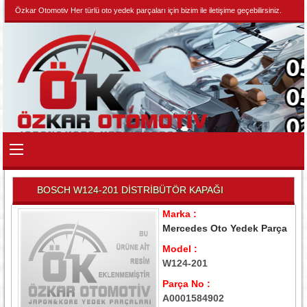
Özkar Otomotiv Her türlü oto yedek parçaları için bizim ile iletişime geçebilirsiniz.
BOSCH W124-201 DİSTRİBÜTÖR KAPAĞI
Marka :
Mercedes Oto Yedek Parça
Model :
W124-201
Parça No :
A0001584902