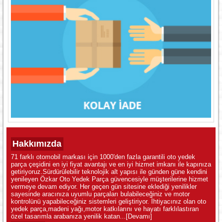
Hakkımızda
71 farklı otomobil markası için 1000'den fazla garantili oto yedek
parça çeşidini en iyi fiyat avantajı ve en iyi hizmet imkanı ile kapınıza
getiriyoruz.Sürdürülebilir teknolojik alt yapısı ile günden güne kendini
yenileyen Özkar Oto Yedek Parça güvencesiyle müşterilerine hizmet
vermeye devam ediyor. Her geçen gün sitesine eklediği yenilikler
sayesinde aracınıza uyumlu parçaları bulabileceğiniz ve motor
kontrolünü yapabileceğiniz sistemleri geliştiriyor. İhtiyacınız olan oto
yedek parça,madeni yağı,motor katkılarını ve hayatı farklılastıran
özel tasarımla arabanıza yenilik katan...
[Devamı]