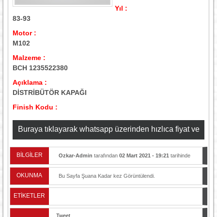
Yıl :
83-93
Motor :
M102
Malzeme :
BCH 1235522380
Açıklama :
DİSTRİBÜTÖR KAPAĞI
Finish Kodu :
Buraya tıklayarak whatsapp üzerinden hızlıca fiyat ve
stok bilgisi alabilirsiniz
BİLGİLER
Ozkar-Admin
tarafından
02 Mart 2021 - 19:21
tarihinde
yayınlandı.
OKUNMA
Bu Sayfa Şuana Kadar
kez Görüntülendi.
ETİKETLER
Tweet