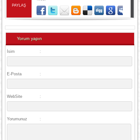
PAYLAŞ
Yorum yapın
İsim
:
E-Posta
:
WebSite
:
Yorumunuz
: