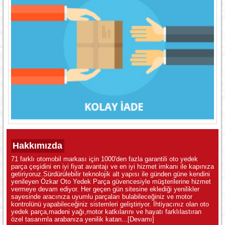
Hakkımızda
71 farklı otomobil markası için 1000'den fazla garantili oto yedek
parça çeşidini en iyi fiyat avantajı ve en iyi hizmet imkanı ile kapınıza
getiriyoruz.Sürdürülebilir teknolojik alt yapısı ile günden güne kendini
yenileyen Özkar Oto Yedek Parça güvencesiyle müşterilerine hizmet
vermeye devam ediyor. Her geçen gün sitesine eklediği yenilikler
sayesinde aracınıza uyumlu parçaları bulabileceğiniz ve motor
kontrolünü yapabileceğiniz sistemleri geliştiriyor. İhtiyacınız olan oto
yedek parça,madeni yağı,motor katkılarını ve hayatı farklılastıran
özel tasarımla arabanıza yenilik katan...
[Devamı]