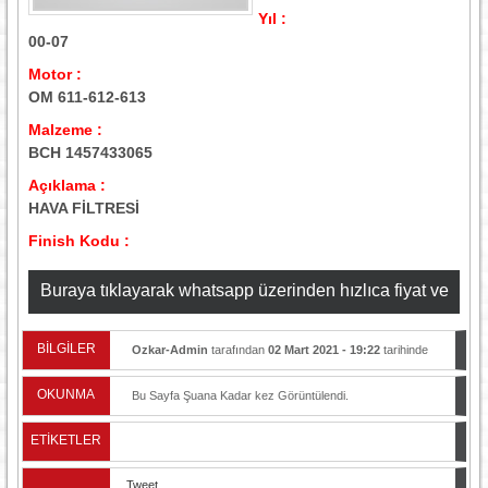
Yıl :
00-07
Motor :
OM 611-612-613
Malzeme :
BCH 1457433065
Açıklama :
HAVA FİLTRESİ
Finish Kodu :
Buraya tıklayarak whatsapp üzerinden hızlıca fiyat ve
stok bilgisi alabilirsiniz
BİLGİLER
Ozkar-Admin
tarafından
02 Mart 2021 - 19:22
tarihinde
yayınlandı.
OKUNMA
Bu Sayfa Şuana Kadar
kez Görüntülendi.
ETİKETLER
Tweet