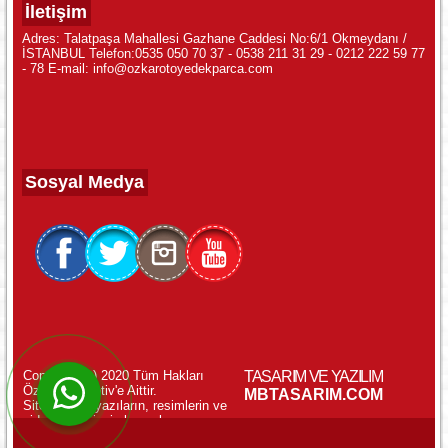
İletişim
Adres: Talatpaşa Mahallesi Gazhane Caddesi No:6/1 Okmeydanı /
İSTANBUL Telefon:0535 050 70 37 - 0538 211 31 29 - 0212 222 59 77
- 78 E-mail: info@ozkarotoyedekparca.com
Sosyal Medya
Copyright (c) 2020 Tüm Hakları
TASARIM VE YAZILIM
Özkar Otomotiv'e Aittir.
WhatsApp ile Online Destek!
MBTASARIM.COM
Sitemizdeki yazıların, resimlerin ve
videoların izinsiz kopyalanması
yasaktır.