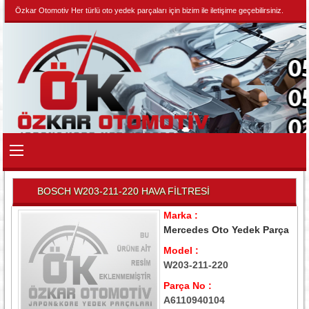
Özkar Otomotiv Her türlü oto yedek parçaları için bizim ile iletişime geçebilirsiniz.
BOSCH W203-211-220 HAVA FİLTRESİ
Marka :
Mercedes Oto Yedek Parça
Model :
W203-211-220
Parça No :
A6110940104