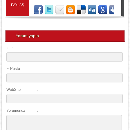
PAYLAŞ
Yorum yapın
İsim
:
E-Posta
:
WebSite
:
Yorumunuz
: