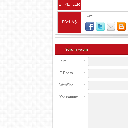
ETİKETLER
Tweet
PAYLAŞ
Yorum yapın
İsim
:
E-Posta
:
WebSite
:
Yorumunuz
: