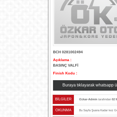
BCH 0281002494
Açıklama :
BASINÇ VALFİ
Finish Kodu :
Buraya tıklayarak whatsapp üzer
BİLGİLER
Ozkar-Admin
tarafından
02 
OKUNMA
Bu Sayfa Şuana Kadar
kez Gö