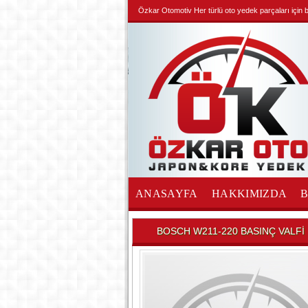
Özkar Otomotiv Her türlü oto yedek parçaları için biz
ANASAYFA
HAKKIMIZDA
İLETİŞİM
BOSCH W211-220 BASINÇ VALFİ