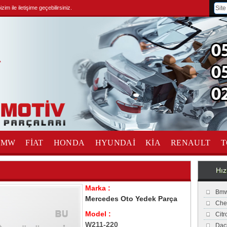
im ile iletişime geçebilirsiniz.
BMW
FİAT
HONDA
HYUNDAİ
KİA
RENAULT
T
Hız
Marka :
Bmw
Mercedes Oto Yedek Parça
Che
Model :
Cit
W211-220
Dac