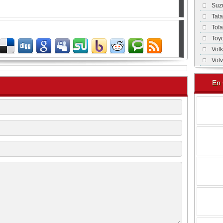
Suz
Tat
Tof
Toy
Vol
Vol
En 