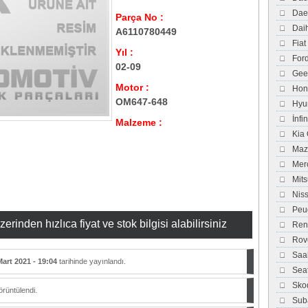
Dae
Parça No :
Dai
A6110780449
Fiat
Yıl :
For
02-09
Gee
Motor :
Hon
OM647-648
Hyu
İnfi
Malzeme :
Kia
Maz
Mer
Mits
Nis
Peu
inden hızlıca fiyat ve stok bilgisi alabilirsiniz
Ren
Rov
Saa
Mart 2021 - 19:04
tarihinde yayınlandı.
Sea
Sko
rüntülendi.
Sub