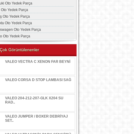
uki Oto Yedek Parça
a Oto Yedek Parça
aş Oto Yedek Parça
ota Oto Yedek Parça
kswagen Oto Yedek Parça
vo Oto Yedek Parça
Çok Görüntülenenler
VALEO VECTRA C XENON FAR BEYNİ
VALEO CORSA D STOP LAMBASI SAĞ
VALEO 204-212-207-GLK X204 SU
RAD..
VALEO JUMPER / BOXER DEBRİYAJ
SET..