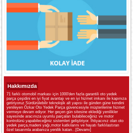
Hakkımızda
71 farklı otomobil markası için 1000'den fazla garantili oto yedek
parça çeşidini en iyi fiyat avantajı ve en iyi hizmet imkanı ile kapınıza
getiriyoruz.Sürdürülebilir teknolojik alt yapısı ile günden güne kendini
yenileyen Özkar Oto Yedek Parça güvencesiyle müşterilerine hizmet
vermeye devam ediyor. Her geçen gün sitesine eklediği yenilikler
sayesinde aracınıza uyumlu parçaları bulabileceğiniz ve motor
kontrolünü yapabileceğiniz sistemleri geliştiriyor. İhtiyacınız olan oto
yedek parça,madeni yağı,motor katkılarını ve hayatı farklılastıran
özel tasarımla arabanıza yenilik katan...
[Devamı]