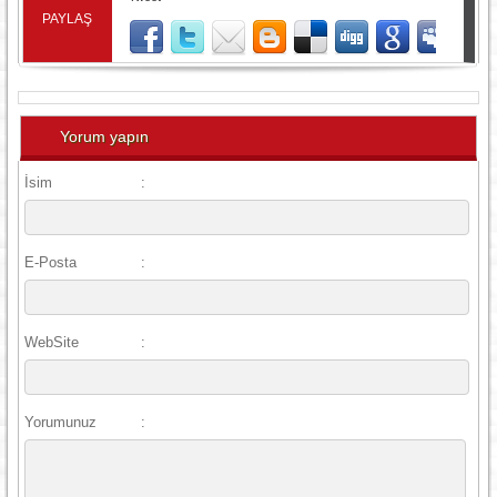
PAYLAŞ
Yorum yapın
İsim
:
E-Posta
:
WebSite
:
Yorumunuz
: