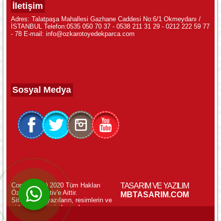
İletişim
Adres: Talatpaşa Mahallesi Gazhane Caddesi No:6/1 Okmeydanı /
İSTANBUL Telefon:0535 050 70 37 - 0538 211 31 29 - 0212 222 59 77
- 78 E-mail: info@ozkarotoyedekparca.com
Sosyal Medya
Copyright (c) 2020 Tüm Hakları
TASARIM VE YAZILIM
Özkar Otomotiv'e Aittir.
WhatsApp ile Online Destek!
MBTASARIM.COM
Sitemizdeki yazıların, resimlerin ve
videoların izinsiz kopyalanması
yasaktır.