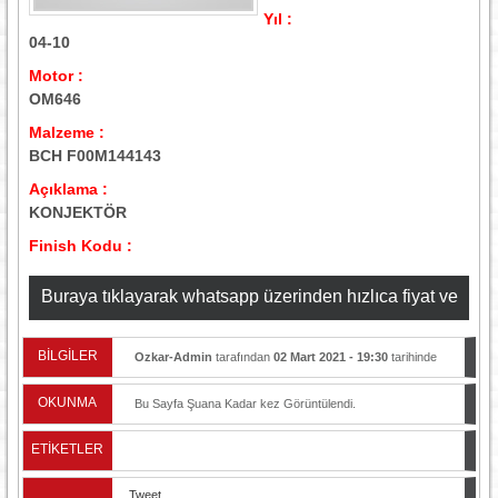
Yıl :
04-10
Motor :
OM646
Malzeme :
BCH F00M144143
Açıklama :
KONJEKTÖR
Finish Kodu :
Buraya tıklayarak whatsapp üzerinden hızlıca fiyat ve
stok bilgisi alabilirsiniz
BİLGİLER
Ozkar-Admin
tarafından
02 Mart 2021 - 19:30
tarihinde
yayınlandı.
OKUNMA
Bu Sayfa Şuana Kadar
kez Görüntülendi.
ETİKETLER
Tweet