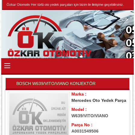
Özkar Otomotiv Her türlü oto yedek parçaları için bizim ile iletişime geçebilirsiniz.
BOSCH W639/VITO/VIANO KONJEKTÖR
Marka :
Mercedes Oto Yedek Parça
Model :
W639/VITO/VIANO
Parça No :
A0031549506