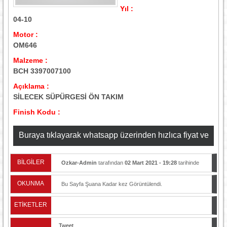
Yıl :
04-10
Motor :
OM646
Malzeme :
BCH 3397007100
Açıklama :
SİLECEK SÜPÜRGESİ ÖN TAKIM
Finish Kodu :
Buraya tıklayarak whatsapp üzerinden hızlıca fiyat ve
stok bilgisi alabilirsiniz
BİLGİLER
Ozkar-Admin
tarafından
02 Mart 2021 - 19:28
tarihinde
yayınlandı.
OKUNMA
Bu Sayfa Şuana Kadar
kez Görüntülendi.
ETİKETLER
Tweet