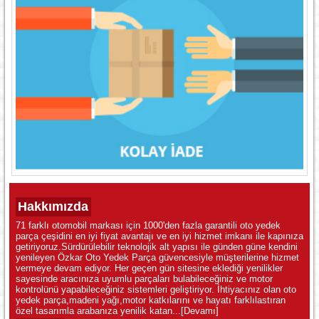
Hakkımızda
71 farklı otomobil markası için 1000'den fazla garantili oto yedek
parça çeşidini en iyi fiyat avantajı ve en iyi hizmet imkanı ile kapınıza
getiriyoruz.Sürdürülebilir teknolojik alt yapısı ile günden güne kendini
yenileyen Özkar Oto Yedek Parça güvencesiyle müşterilerine hizmet
vermeye devam ediyor. Her geçen gün sitesine eklediği yenilikler
sayesinde aracınıza uyumlu parçaları bulabileceğiniz ve motor
kontrolünü yapabileceğiniz sistemleri geliştiriyor. İhtiyacınız olan oto
yedek parça,madeni yağı,motor katkılarını ve hayatı farklılastıran
özel tasarımla arabanıza yenilik katan...
[Devamı]