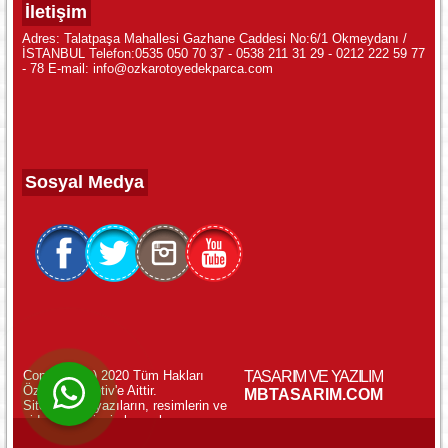
İletişim
Adres: Talatpaşa Mahallesi Gazhane Caddesi No:6/1 Okmeydanı /
İSTANBUL Telefon:0535 050 70 37 - 0538 211 31 29 - 0212 222 59 77
- 78 E-mail: info@ozkarotoyedekparca.com
Sosyal Medya
Copyright (c) 2020 Tüm Hakları
TASARIM VE YAZILIM
Özkar Otomotiv'e Aittir.
WhatsApp ile Online Destek!
MBTASARIM.COM
Sitemizdeki yazıların, resimlerin ve
videoların izinsiz kopyalanması
yasaktır.