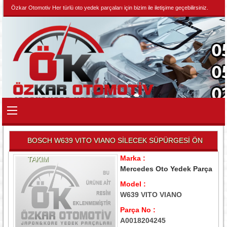
Özkar Otomotiv Her türlü oto yedek parçaları için bizim ile iletişime geçebilirsiniz.
BOSCH W639 VITO VIANO SİLECEK SÜPÜRGESİ ÖN
Marka :
TAKIM
Mercedes Oto Yedek Parça
Model :
W639 VITO VIANO
Parça No :
A0018204245