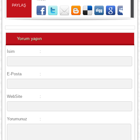
PAYLAŞ
Yorum yapın
İsim
:
E-Posta
:
WebSite
:
Yorumunuz
: