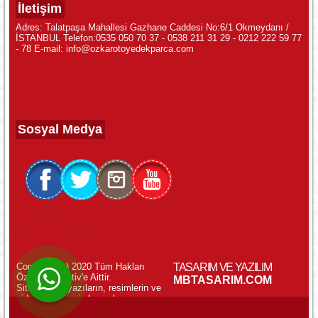
İletişim
Adres: Talatpaşa Mahallesi Gazhane Caddesi No:6/1 Okmeydanı /
İSTANBUL Telefon:0535 050 70 37 - 0538 211 31 29 - 0212 222 59 77
- 78 E-mail: info@ozkarotoyedekparca.com
Sosyal Medya
Copyright (c) 2020 Tüm Hakları
TASARIM VE YAZILIM
Özkar Otomotiv'e Aittir.
WhatsApp ile Online Destek!
MBTASARIM.COM
Sitemizdeki yazıların, resimlerin ve
videoların izinsiz kopyalanması
yasaktır.