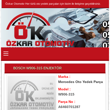
Özkar Otomotiv Her türlü oto yedek parçaları için bizim ile iletişime geçebilirsiniz.
BOSCH W906-315 ENJEKTÖR
Marka :
Mercedes Oto Yedek Parça
Model :
W906-315
Parça No :
A6460701287