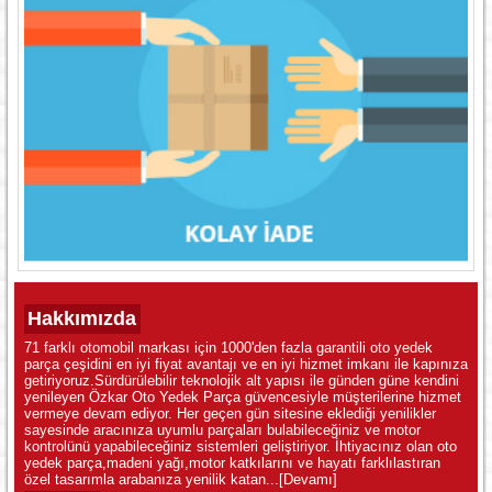
Hakkımızda
71 farklı otomobil markası için 1000'den fazla garantili oto yedek
parça çeşidini en iyi fiyat avantajı ve en iyi hizmet imkanı ile kapınıza
getiriyoruz.Sürdürülebilir teknolojik alt yapısı ile günden güne kendini
yenileyen Özkar Oto Yedek Parça güvencesiyle müşterilerine hizmet
vermeye devam ediyor. Her geçen gün sitesine eklediği yenilikler
sayesinde aracınıza uyumlu parçaları bulabileceğiniz ve motor
kontrolünü yapabileceğiniz sistemleri geliştiriyor. İhtiyacınız olan oto
yedek parça,madeni yağı,motor katkılarını ve hayatı farklılastıran
özel tasarımla arabanıza yenilik katan...
[Devamı]