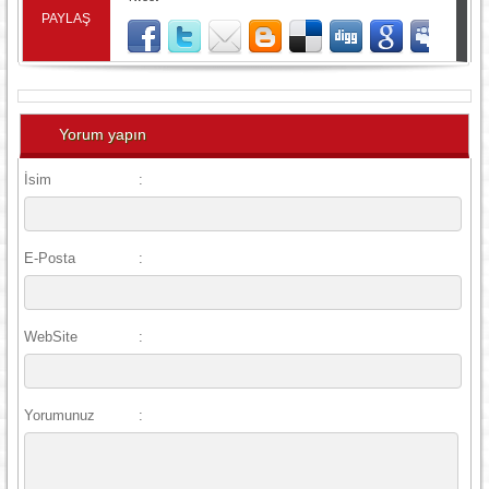
PAYLAŞ
Yorum yapın
İsim
:
E-Posta
:
WebSite
:
Yorumunuz
: