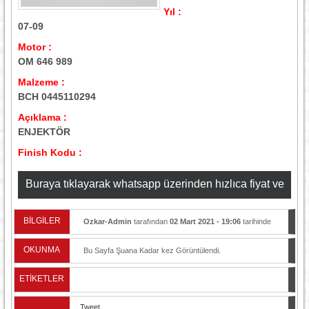
Yıl :
07-09
Motor :
OM 646 989
Malzeme :
BCH 0445110294
Açıklama :
ENJEKTÖR
Finish Kodu :
Buraya tıklayarak whatsapp üzerinden hızlıca fiyat ve
stok bilgisi alabilirsiniz
BİLGİLER
Ozkar-Admin
tarafından
02 Mart 2021 - 19:06
tarihinde
yayınlandı.
OKUNMA
Bu Sayfa Şuana Kadar
kez Görüntülendi.
ETİKETLER
Tweet