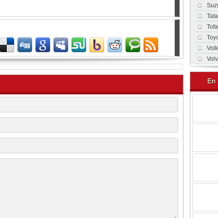
Suz
Tat
Tof
Toy
Vol
Vol
En 