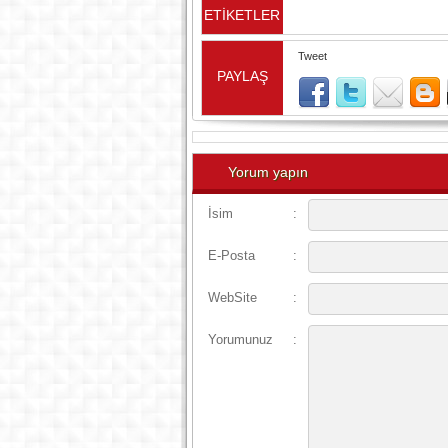
ETİKETLER
Tweet
PAYLAŞ
Yorum yapın
İsim
:
E-Posta
:
WebSite
:
Yorumunuz
: