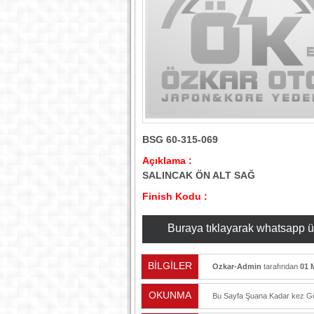
BSG 60-315-069
Açıklama :
SALINCAK ÖN ALT SAĞ
Finish Kodu :
Buraya tıklayarak whatsapp üzer
BİLGİLER
Ozkar-Admin
tarafından
01 
OKUNMA
Bu Sayfa Şuana Kadar
kez Gö