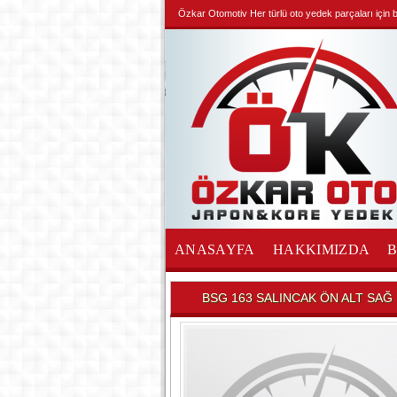
Özkar Otomotiv Her türlü oto yedek parçaları için biz
ANASAYFA
HAKKIMIZDA
İLETİŞİM
BSG 163 SALINCAK ÖN ALT SAĞ