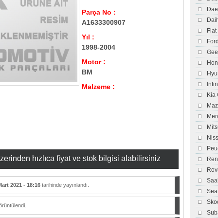
Dae
Parça No :
Dai
A1633300907
Fiat
Yıl :
For
1998-2004
Gee
Motor :
Hon
BM
Hyu
İnfi
Malzeme :
Kia
Maz
Mer
Mits
Nis
Peu
inden hızlıca fiyat ve stok bilgisi alabilirsiniz
Ren
Rov
Saa
Mart 2021 - 18:16
tarihinde yayınlandı.
Sea
Sko
rüntülendi.
Sub