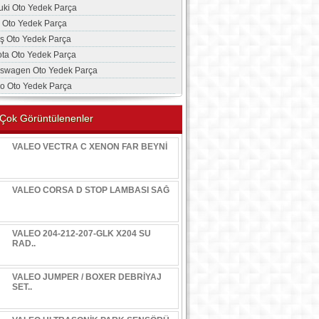
uki Oto Yedek Parça
a Oto Yedek Parça
aş Oto Yedek Parça
ota Oto Yedek Parça
kswagen Oto Yedek Parça
vo Oto Yedek Parça
Çok Görüntülenenler
VALEO VECTRA C XENON FAR BEYNİ
VALEO CORSA D STOP LAMBASI SAĞ
VALEO 204-212-207-GLK X204 SU
RAD..
VALEO JUMPER / BOXER DEBRİYAJ
SET..