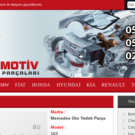
im ile iletişime geçebilirsiniz.
BMW
FİAT
HONDA
HYUNDAİ
KİA
RENAULT
T
Hız
Marka :
Bmw
Mercedes Oto Yedek Parça
Che
Model :
Cit
163
Dac