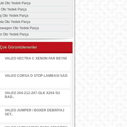
uki Oto Yedek Parça
a Oto Yedek Parça
aş Oto Yedek Parça
ota Oto Yedek Parça
kswagen Oto Yedek Parça
vo Oto Yedek Parça
Çok Görüntülenenler
VALEO VECTRA C XENON FAR BEYNİ
VALEO CORSA D STOP LAMBASI SAĞ
VALEO 204-212-207-GLK X204 SU
RAD..
VALEO JUMPER / BOXER DEBRİYAJ
SET..