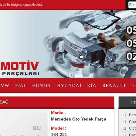
im ile iletişime geçebilirsiniz.
BMW
FİAT
HONDA
HYUNDAİ
KİA
RENAULT
T
 SAĞ
Hız
Marka :
Bmw
Mercedes Oto Yedek Parça
Che
Model :
Cit
164-251
Dac