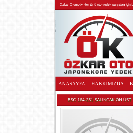
Özkar Otomotiv Her türlü oto yedek parçaları için biz
ANASAYFA
HAKKIMIZDA
İLETİŞİM
BSG 164-251 SALINCAK ÖN ÜST