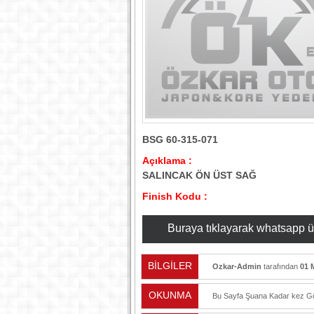
BSG 60-315-071
Açıklama :
SALINCAK ÖN ÜST SAĞ
Finish Kodu :
Buraya tıklayarak whatsapp üzer
BİLGİLER
Ozkar-Admin
tarafından
01 
OKUNMA
Bu Sayfa Şuana Kadar
kez Gö