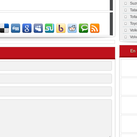
Suz
Tat
Tof
Toy
Vol
Vol
En 