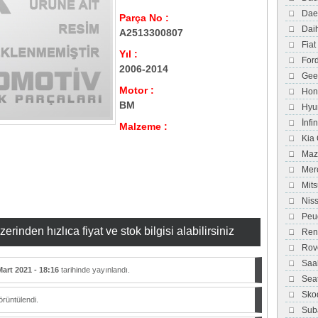
Dae
Parça No :
Dai
A2513300807
Fiat
Yıl :
For
2006-2014
Gee
Motor :
Hon
BM
Hyu
İnfi
Malzeme :
Kia
Maz
Mer
Mits
Nis
Peu
inden hızlıca fiyat ve stok bilgisi alabilirsiniz
Ren
Rov
Saa
Mart 2021 - 18:16
tarihinde yayınlandı.
Sea
Sko
rüntülendi.
Sub