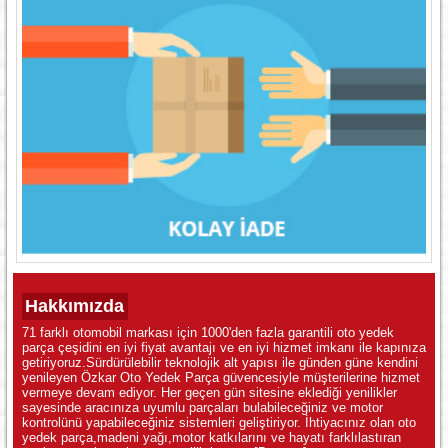
Hakkımızda
71 farklı otomobil markası için 1000'den fazla garantili oto yedek
parça çeşidini en iyi fiyat avantajı ve en iyi hizmet imkanı ile kapınıza
getiriyoruz.Sürdürülebilir teknolojik alt yapısı ile günden güne kendini
yenileyen Özkar Oto Yedek Parça güvencesiyle müşterilerine hizmet
vermeye devam ediyor. Her geçen gün sitesine eklediği yenilikler
sayesinde aracınıza uyumlu parçaları bulabileceğiniz ve motor
kontrolünü yapabileceğiniz sistemleri geliştiriyor. İhtiyacınız olan oto
yedek parça,madeni yağı,motor katkılarını ve hayatı farklılastıran