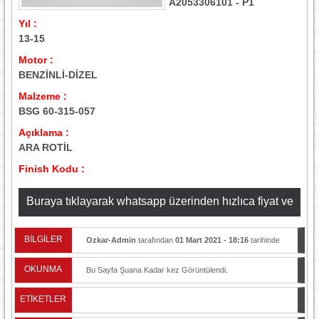
A2053306101 - P1
Yıl :
13-15
Motor :
BENZİNLİ-DİZEL
Malzeme :
BSG 60-315-057
Açıklama :
ARA ROTİL
Finish Kodu :
Buraya tıklayarak whatsapp üzerinden hızlıca fiyat ve
stok bilgisi alabilirsiniz
BİLGİLER
Ozkar-Admin
tarafından
01 Mart 2021 - 18:16
tarihinde
yayınlandı.
OKUNMA
Bu Sayfa Şuana Kadar
kez Görüntülendi.
ETİKETLER