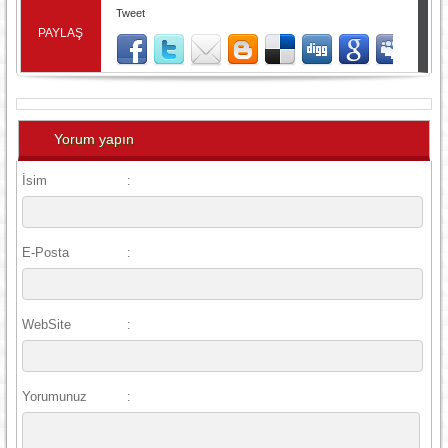
Tweet
PAYLAŞ
Yorum yapın
İsim
:
E-Posta
:
WebSite
:
Yorumunuz
: