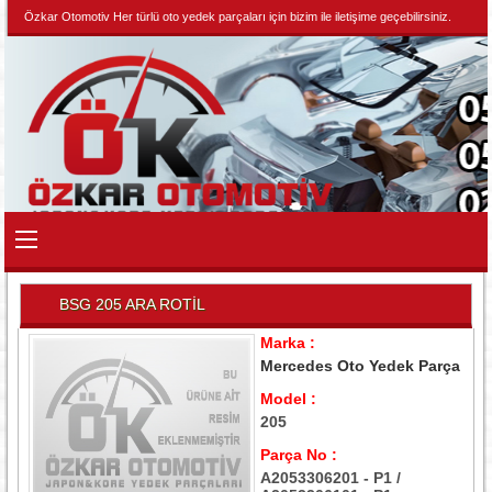
Özkar Otomotiv Her türlü oto yedek parçaları için bizim ile iletişime geçebilirsiniz.
BSG 205 ARA ROTİL
Marka :
Mercedes Oto Yedek Parça
Model :
205
Parça No :
A2053306201 - P1 /