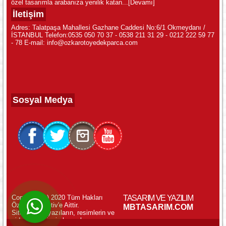
özel tasarımla arabanıza yenilik katan...
[Devamı]
İletişim
Adres: Talatpaşa Mahallesi Gazhane Caddesi No:6/1 Okmeydanı /
İSTANBUL Telefon:0535 050 70 37 - 0538 211 31 29 - 0212 222 59 77
- 78 E-mail: info@ozkarotoyedekparca.com
Sosyal Medya
Copyright (c) 2020 Tüm Hakları
TASARIM VE YAZILIM
Özkar Otomotiv'e Aittir.
WhatsApp ile Online Destek!
MBTASARIM.COM
Sitemizdeki yazıların, resimlerin ve
videoların izinsiz kopyalanması