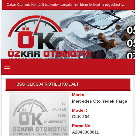
Özkar Otomotiv Her türlü oto yedek parçaları için bizim ile iletişime geçebilirsiniz.
BSG GLK 204 ROTİLLİ KOL ALT
Marka :
Mercedes Oto Yedek Parça
Model :
GLK 204
Parça No :
A2043308011