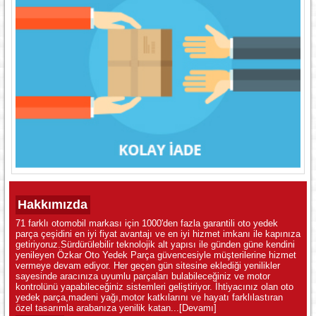
Hakkımızda
71 farklı otomobil markası için 1000'den fazla garantili oto yedek
parça çeşidini en iyi fiyat avantajı ve en iyi hizmet imkanı ile kapınıza
getiriyoruz.Sürdürülebilir teknolojik alt yapısı ile günden güne kendini
yenileyen Özkar Oto Yedek Parça güvencesiyle müşterilerine hizmet
vermeye devam ediyor. Her geçen gün sitesine eklediği yenilikler
sayesinde aracınıza uyumlu parçaları bulabileceğiniz ve motor
kontrolünü yapabileceğiniz sistemleri geliştiriyor. İhtiyacınız olan oto
yedek parça,madeni yağı,motor katkılarını ve hayatı farklılastıran
özel tasarımla arabanıza yenilik katan...
[Devamı]