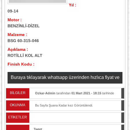
Yıl :
09-14
Motor :
BENZİNLİ-DİZEL
Malzeme :
BSG 60-315-046
Açıklama :
ROTİLLİ KOL ALT
Finish Kodu :
Buraya tıklayarak whatsapp üzerinden hızlıca fiyat ve
stok bilgisi alabilirsiniz
BİLGİLER
Ozkar-Admin
tarafından
01 Mart 2021 - 18:15
tarihinde
yayınlandı.
OKUNMA
Bu Sayfa Şuana Kadar
kez Görüntülendi.
ETİKETLER
Tweet