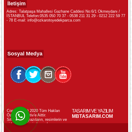
İletişim
Adres: Talatpaşa Mahallesi Gazhane Caddesi No:6/1 Okmeydanı /
İSTANBUL Telefon:0535 050 70 37 - 0538 211 31 29 - 0212 222 59 77
- 78 E-mail: info@ozkarotoyedekparca.com
Sosyal Medya
Copyright (c) 2020 Tüm Hakları
TASARIM VE YAZILIM
Özkar Otomotiv'e Aittir.
WhatsApp ile Online Destek!
MBTASARIM.COM
Sitemizdeki yazıların, resimlerin ve
videoların izinsiz kopyalanması
yasaktır.