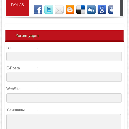
PAYLAŞ
Yorum yapın
İsim
:
E-Posta
:
WebSite
:
Yorumunuz
: