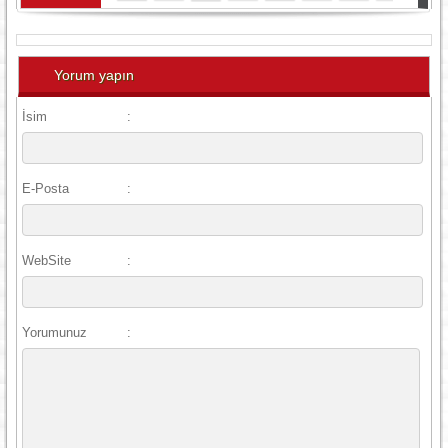
Yorum yapın
İsim
:
E-Posta
:
WebSite
:
Yorumunuz
: