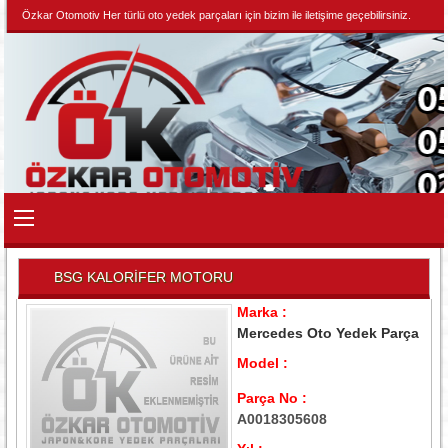
Özkar Otomotiv Her türlü oto yedek parçaları için bizim ile iletişime geçebilirsiniz.
BSG KALORİFER MOTORU
Marka :
Mercedes Oto Yedek Parça
Model :
Parça No :
A0018305608