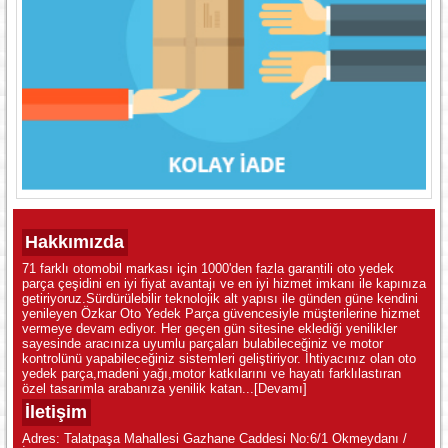
Hakkımızda
71 farklı otomobil markası için 1000'den fazla garantili oto yedek
parça çeşidini en iyi fiyat avantajı ve en iyi hizmet imkanı ile kapınıza
getiriyoruz.Sürdürülebilir teknolojik alt yapısı ile günden güne kendini
yenileyen Özkar Oto Yedek Parça güvencesiyle müşterilerine hizmet
vermeye devam ediyor. Her geçen gün sitesine eklediği yenilikler
sayesinde aracınıza uyumlu parçaları bulabileceğiniz ve motor
kontrolünü yapabileceğiniz sistemleri geliştiriyor. İhtiyacınız olan oto
yedek parça,madeni yağı,motor katkılarını ve hayatı farklılastıran
özel tasarımla arabanıza yenilik katan...
[Devamı]
İletişim
Adres: Talatpaşa Mahallesi Gazhane Caddesi No:6/1 Okmeydanı /