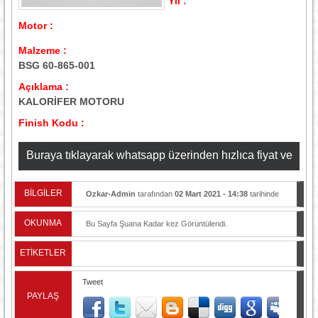
Yıl :
Motor :
Malzeme :
BSG 60-865-001
Açıklama :
KALORİFER MOTORU
Finish Kodu :
Buraya tıklayarak whatsapp üzerinden hızlıca fiyat ve
stok bilgisi alabilirsiniz
BİLGİLER
Ozkar-Admin
tarafından
02 Mart 2021 - 14:38
tarihinde
yayınlandı.
OKUNMA
Bu Sayfa Şuana Kadar
kez Görüntülendi.
ETİKETLER
Tweet
PAYLAŞ