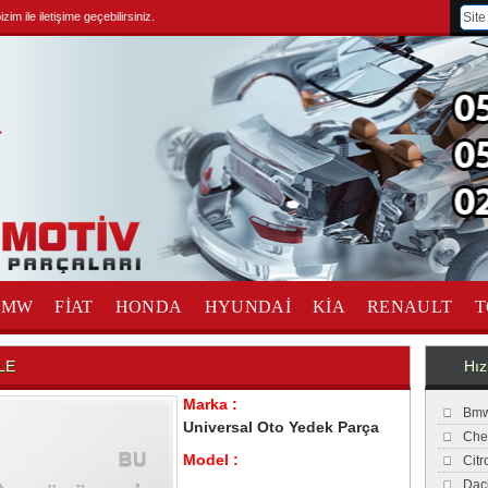
im ile iletişime geçebilirsiniz.
BMW
FİAT
HONDA
HYUNDAİ
KİA
RENAULT
T
LE
Hız
Marka :
Bmw
Universal Oto Yedek Parça
Che
Model :
Cit
Dac