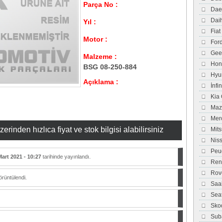
Parça No :
Dae
Dai
Yıl :
Fiat
Motor :
For
Gee
Malzeme :
Hon
BSG 08-250-884
Hyu
Açıklama :
İnfi
Kia
Maz
Mer
inden hızlıca fiyat ve stok bilgisi alabilirsiniz
Mits
Nis
Peu
Mart 2021 - 10:27
tarihinde yayınlandı.
Ren
Rov
rüntülendi.
Saa
Sea
Sko
Sub