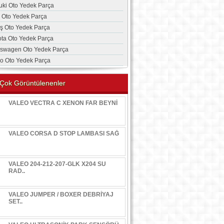
uki Oto Yedek Parça
a Oto Yedek Parça
aş Oto Yedek Parça
ota Oto Yedek Parça
kswagen Oto Yedek Parça
vo Oto Yedek Parça
Çok Görüntülenenler
VALEO VECTRA C XENON FAR BEYNİ
VALEO CORSA D STOP LAMBASI SAĞ
VALEO 204-212-207-GLK X204 SU
RAD..
VALEO JUMPER / BOXER DEBRİYAJ
SET..