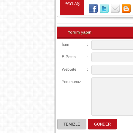
PAYLAŞ
Yorum yapın
İsim
:
E-Posta
:
WebSite
:
Yorumunuz
: