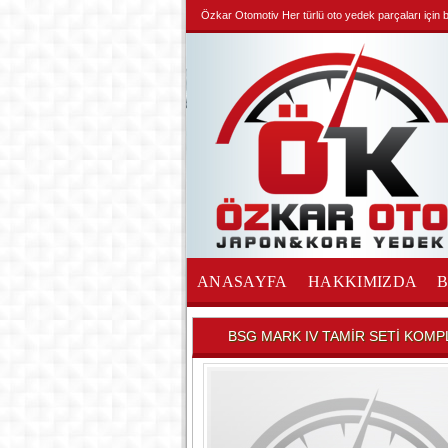
Özkar Otomotiv Her türlü oto yedek parçaları için biz
ANASAYFA
HAKKIMIZDA
İLETİŞİM
BSG MARK IV TAMİR SETİ KOMP