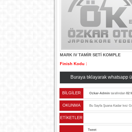
MARK IV TAMİR SETİ KOMPLE
Finish Kodu :
Buraya tıklayarak whatsapp üzer
BİLGİLER
Ozkar-Admin
tarafından
02 
OKUNMA
Bu Sayfa Şuana Kadar
kez Gö
ETİKETLER
Tweet