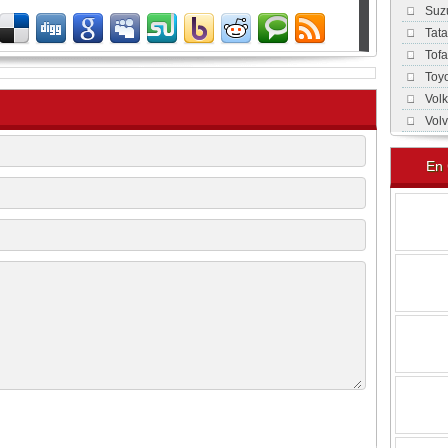
Suz
Tat
Tof
Toy
Vol
Vol
En 