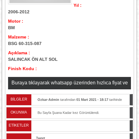
Yıl :
2006-2012
Motor :
BM
Malzeme :
BSG 60-315-087
Açıklama :
SALINCAK ÖN ALT SOL
Finish Kodu :
Buraya tıklayarak whatsapp üzerinden hızlıca fiyat ve
stok bilgisi alabilirsiniz
BİLGİLER
Ozkar-Admin
tarafından
01 Mart 2021 - 18:17
tarihinde
yayınlandı.
OKUNMA
Bu Sayfa Şuana Kadar
kez Görüntülendi.
ETİKETLER
Tweet