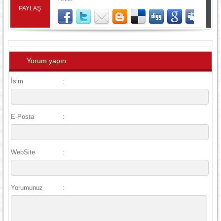
PAYLAŞ
Yorum yapın
İsim
:
E-Posta
:
WebSite
:
Yorumunuz
: