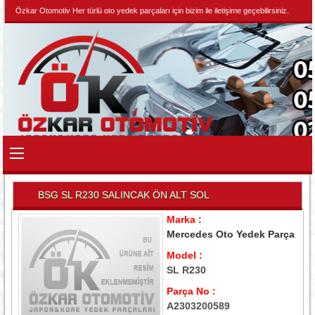
Özkar Otomotiv Her türlü oto yedek parçaları için bizim ile iletişime geçebilirsiniz.
BSG SL R230 SALINCAK ÖN ALT SOL
Marka :
Mercedes Oto Yedek Parça
Model :
SL R230
Parça No :
A2303200589