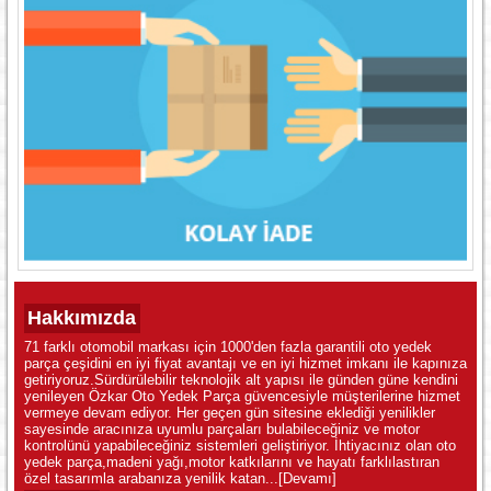
Hakkımızda
71 farklı otomobil markası için 1000'den fazla garantili oto yedek
parça çeşidini en iyi fiyat avantajı ve en iyi hizmet imkanı ile kapınıza
getiriyoruz.Sürdürülebilir teknolojik alt yapısı ile günden güne kendini
yenileyen Özkar Oto Yedek Parça güvencesiyle müşterilerine hizmet
vermeye devam ediyor. Her geçen gün sitesine eklediği yenilikler
sayesinde aracınıza uyumlu parçaları bulabileceğiniz ve motor
kontrolünü yapabileceğiniz sistemleri geliştiriyor. İhtiyacınız olan oto
yedek parça,madeni yağı,motor katkılarını ve hayatı farklılastıran
özel tasarımla arabanıza yenilik katan...
[Devamı]