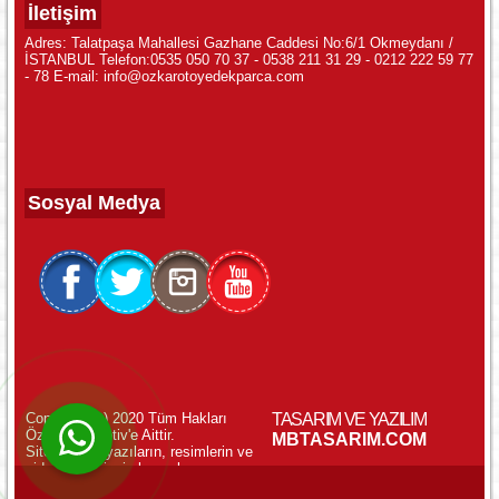
İletişim
Adres: Talatpaşa Mahallesi Gazhane Caddesi No:6/1 Okmeydanı /
İSTANBUL Telefon:0535 050 70 37 - 0538 211 31 29 - 0212 222 59 77
- 78 E-mail: info@ozkarotoyedekparca.com
Sosyal Medya
Copyright (c) 2020 Tüm Hakları
TASARIM VE YAZILIM
Özkar Otomotiv'e Aittir.
WhatsApp ile Online Destek!
MBTASARIM.COM
Sitemizdeki yazıların, resimlerin ve
videoların izinsiz kopyalanması
yasaktır.