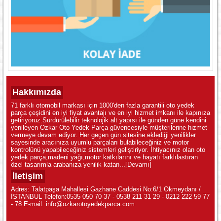
Hakkımızda
71 farklı otomobil markası için 1000'den fazla garantili oto yedek
parça çeşidini en iyi fiyat avantajı ve en iyi hizmet imkanı ile kapınıza
getiriyoruz.Sürdürülebilir teknolojik alt yapısı ile günden güne kendini
yenileyen Özkar Oto Yedek Parça güvencesiyle müşterilerine hizmet
vermeye devam ediyor. Her geçen gün sitesine eklediği yenilikler
sayesinde aracınıza uyumlu parçaları bulabileceğiniz ve motor
kontrolünü yapabileceğiniz sistemleri geliştiriyor. İhtiyacınız olan oto
yedek parça,madeni yağı,motor katkılarını ve hayatı farklılastıran
özel tasarımla arabanıza yenilik katan...
[Devamı]
İletişim
Adres: Talatpaşa Mahallesi Gazhane Caddesi No:6/1 Okmeydanı /
İSTANBUL Telefon:0535 050 70 37 - 0538 211 31 29 - 0212 222 59 77
- 78 E-mail: info@ozkarotoyedekparca.com