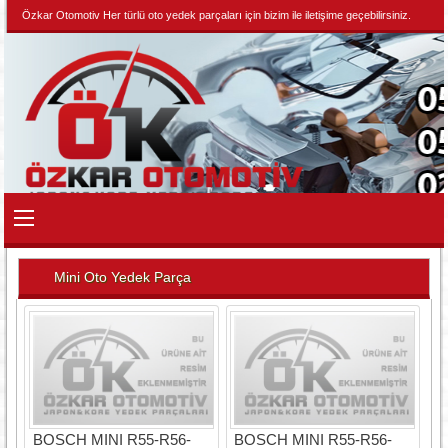
Özkar Otomotiv Her türlü oto yedek parçaları için bizim ile iletişime geçebilirsiniz.
Mini Oto Yedek Parça
BOSCH MINI R55-R56-
BOSCH MINI R55-R56-