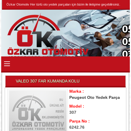
Özkar Otomotiv Her türlü oto yedek parçaları için bizim ile iletişime geçebilirsiniz.
VALEO 307 FAR KUMANDA KOLU
Marka :
Peugeot Oto Yedek Parça
Model :
307
Parça No :
6242.76