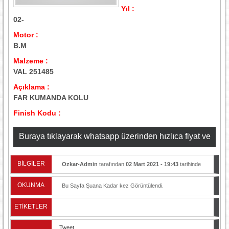
Yıl :
02-
Motor :
B.M
Malzeme :
VAL 251485
Açıklama :
FAR KUMANDA KOLU
Finish Kodu :
Buraya tıklayarak whatsapp üzerinden hızlıca fiyat ve
stok bilgisi alabilirsiniz
BİLGİLER
Ozkar-Admin
tarafından
02 Mart 2021 - 19:43
tarihinde
yayınlandı.
OKUNMA
Bu Sayfa Şuana Kadar
kez Görüntülendi.
ETİKETLER
Tweet