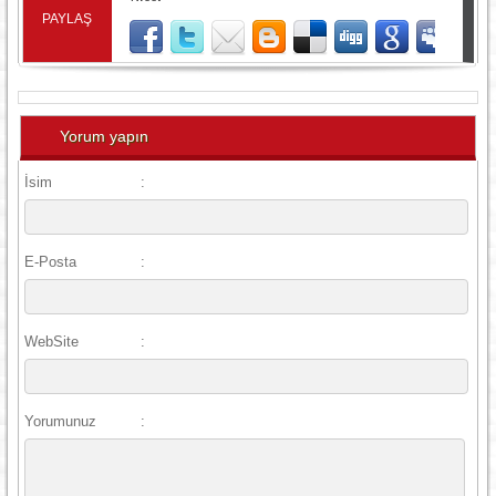
PAYLAŞ
Yorum yapın
İsim
:
E-Posta
:
WebSite
:
Yorumunuz
: