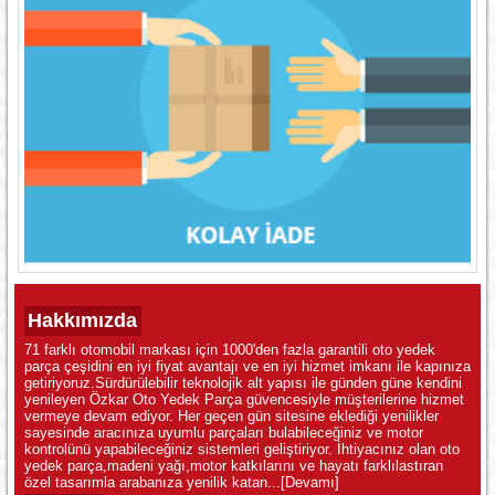
Hakkımızda
71 farklı otomobil markası için 1000'den fazla garantili oto yedek
parça çeşidini en iyi fiyat avantajı ve en iyi hizmet imkanı ile kapınıza
getiriyoruz.Sürdürülebilir teknolojik alt yapısı ile günden güne kendini
yenileyen Özkar Oto Yedek Parça güvencesiyle müşterilerine hizmet
vermeye devam ediyor. Her geçen gün sitesine eklediği yenilikler
sayesinde aracınıza uyumlu parçaları bulabileceğiniz ve motor
kontrolünü yapabileceğiniz sistemleri geliştiriyor. İhtiyacınız olan oto
yedek parça,madeni yağı,motor katkılarını ve hayatı farklılastıran
özel tasarımla arabanıza yenilik katan...
[Devamı]