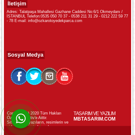
İletişim
Adres: Talatpaşa Mahallesi Gazhane Caddesi No:6/1 Okmeydanı /
İSTANBUL Telefon:0535 050 70 37 - 0538 211 31 29 - 0212 222 59 77
- 78 E-mail: info@ozkarotoyedekparca.com
Sosyal Medya
Copyright (c) 2020 Tüm Hakları
TASARIM VE YAZILIM
Özkar Otomotiv'e Aittir.
WhatsApp ile Online Destek!
MBTASARIM.COM
Sitemizdeki yazıların, resimlerin ve
videoların izinsiz kopyalanması
yasaktır.