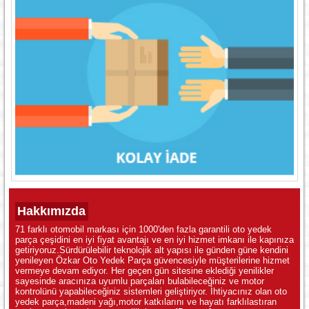
Hakkımızda
71 farklı otomobil markası için 1000'den fazla garantili oto yedek
parça çeşidini en iyi fiyat avantajı ve en iyi hizmet imkanı ile kapınıza
getiriyoruz.Sürdürülebilir teknolojik alt yapısı ile günden güne kendini
yenileyen Özkar Oto Yedek Parça güvencesiyle müşterilerine hizmet
vermeye devam ediyor. Her geçen gün sitesine eklediği yenilikler
sayesinde aracınıza uyumlu parçaları bulabileceğiniz ve motor
kontrolünü yapabileceğiniz sistemleri geliştiriyor. İhtiyacınız olan oto
yedek parça,madeni yağı,motor katkılarını ve hayatı farklılastıran