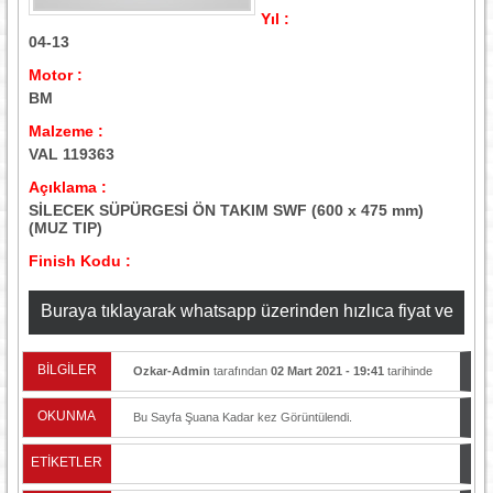
Yıl :
04-13
Motor :
BM
Malzeme :
VAL 119363
Açıklama :
SİLECEK SÜPÜRGESİ ÖN TAKIM SWF (600 x 475 mm)
(MUZ TIP)
Finish Kodu :
Buraya tıklayarak whatsapp üzerinden hızlıca fiyat ve
stok bilgisi alabilirsiniz
BİLGİLER
Ozkar-Admin
tarafından
02 Mart 2021 - 19:41
tarihinde
yayınlandı.
OKUNMA
Bu Sayfa Şuana Kadar
kez Görüntülendi.
ETİKETLER