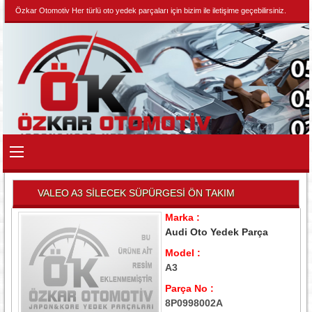
Özkar Otomotiv Her türlü oto yedek parçaları için bizim ile iletişime geçebilirsiniz.
VALEO A3 SİLECEK SÜPÜRGESİ ÖN TAKIM
Marka :
Audi Oto Yedek Parça
Model :
A3
Parça No :
8P0998002A