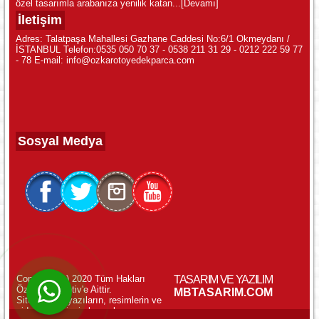
özel tasarımla arabanıza yenilik katan...
[Devamı]
İletişim
Adres: Talatpaşa Mahallesi Gazhane Caddesi No:6/1 Okmeydanı /
İSTANBUL Telefon:0535 050 70 37 - 0538 211 31 29 - 0212 222 59 77
- 78 E-mail: info@ozkarotoyedekparca.com
Sosyal Medya
Copyright (c) 2020 Tüm Hakları
TASARIM VE YAZILIM
Özkar Otomotiv'e Aittir.
WhatsApp ile Online Destek!
MBTASARIM.COM
Sitemizdeki yazıların, resimlerin ve
videoların izinsiz kopyalanması