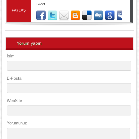
Tweet
PAYLAŞ
Yorum yapın
İsim
:
E-Posta
:
WebSite
:
Yorumunuz
: