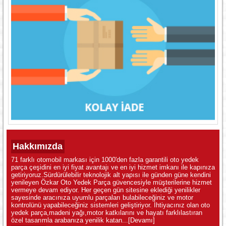
Hakkımızda
71 farklı otomobil markası için 1000'den fazla garantili oto yedek
parça çeşidini en iyi fiyat avantajı ve en iyi hizmet imkanı ile kapınıza
getiriyoruz.Sürdürülebilir teknolojik alt yapısı ile günden güne kendini
yenileyen Özkar Oto Yedek Parça güvencesiyle müşterilerine hizmet
vermeye devam ediyor. Her geçen gün sitesine eklediği yenilikler
sayesinde aracınıza uyumlu parçaları bulabileceğiniz ve motor
kontrolünü yapabileceğiniz sistemleri geliştiriyor. İhtiyacınız olan oto
yedek parça,madeni yağı,motor katkılarını ve hayatı farklılastıran
özel tasarımla arabanıza yenilik katan...
[Devamı]