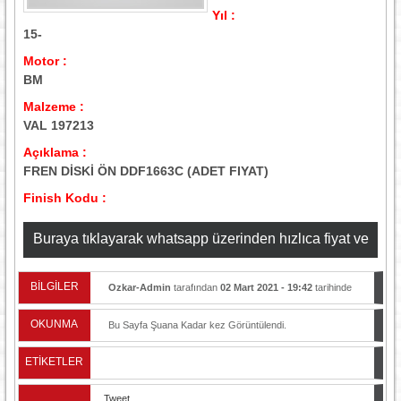
Yıl :
15-
Motor :
BM
Malzeme :
VAL 197213
Açıklama :
FREN DİSKİ ÖN DDF1663C (ADET FIYAT)
Finish Kodu :
Buraya tıklayarak whatsapp üzerinden hızlıca fiyat ve
stok bilgisi alabilirsiniz
BİLGİLER
Ozkar-Admin
tarafından
02 Mart 2021 - 19:42
tarihinde
yayınlandı.
OKUNMA
Bu Sayfa Şuana Kadar
kez Görüntülendi.
ETİKETLER
Tweet