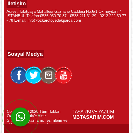
İletişim
Adres: Talatpaşa Mahallesi Gazhane Caddesi No:6/1 Okmeydanı /
İSTANBUL Telefon:0535 050 70 37 - 0538 211 31 29 - 0212 222 59 77
- 78 E-mail: info@ozkarotoyedekparca.com
Sosyal Medya
Copyright (c) 2020 Tüm Hakları
TASARIM VE YAZILIM
Özkar Otomotiv'e Aittir.
WhatsApp ile Online Destek!
MBTASARIM.COM
Sitemizdeki yazıların, resimlerin ve
videoların izinsiz kopyalanması
yasaktır.