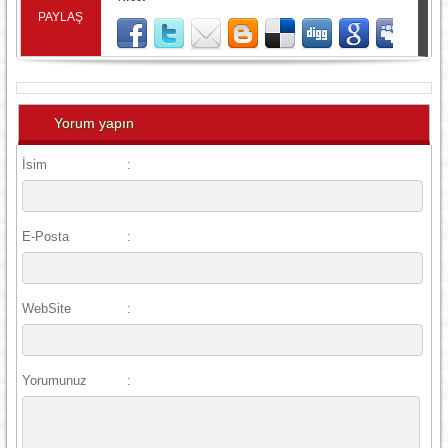
PAYLAŞ
Yorum yapın
İsim
:
E-Posta
:
WebSite
:
Yorumunuz
: