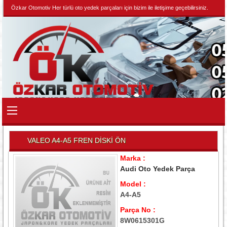
Özkar Otomotiv Her türlü oto yedek parçaları için bizim ile iletişime geçebilirsiniz.
VALEO A4-A5 FREN DİSKİ ÖN
Marka :
Audi Oto Yedek Parça
Model :
A4-A5
Parça No :
8W0615301G