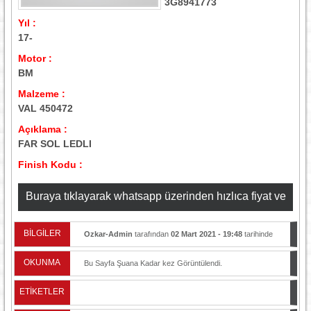
3G8941773
Yıl :
17-
Motor :
BM
Malzeme :
VAL 450472
Açıklama :
FAR SOL LEDLI
Finish Kodu :
Buraya tıklayarak whatsapp üzerinden hızlıca fiyat ve
stok bilgisi alabilirsiniz
BİLGİLER
Ozkar-Admin
tarafından
02 Mart 2021 - 19:48
tarihinde
yayınlandı.
OKUNMA
Bu Sayfa Şuana Kadar
kez Görüntülendi.
ETİKETLER