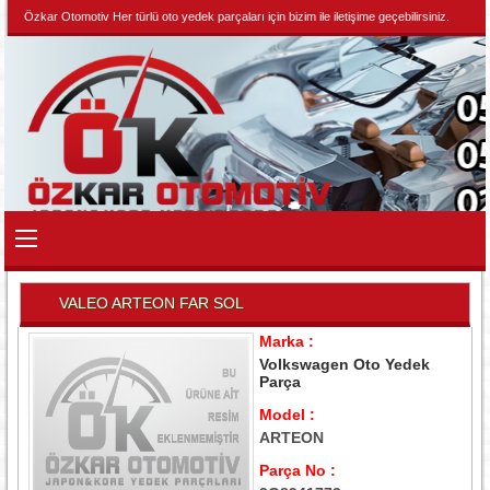
Özkar Otomotiv Her türlü oto yedek parçaları için bizim ile iletişime geçebilirsiniz.
VALEO ARTEON FAR SOL
Marka :
Volkswagen Oto Yedek
Parça
Model :
ARTEON
Parça No :