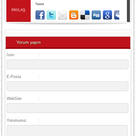
Tweet
PAYLAŞ
Yorum yapın
İsim
:
E-Posta
:
WebSite
:
Yorumunuz
: