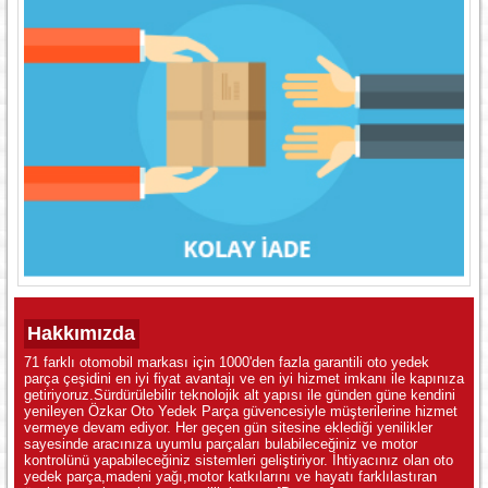
Hakkımızda
71 farklı otomobil markası için 1000'den fazla garantili oto yedek
parça çeşidini en iyi fiyat avantajı ve en iyi hizmet imkanı ile kapınıza
getiriyoruz.Sürdürülebilir teknolojik alt yapısı ile günden güne kendini
yenileyen Özkar Oto Yedek Parça güvencesiyle müşterilerine hizmet
vermeye devam ediyor. Her geçen gün sitesine eklediği yenilikler
sayesinde aracınıza uyumlu parçaları bulabileceğiniz ve motor
kontrolünü yapabileceğiniz sistemleri geliştiriyor. İhtiyacınız olan oto
yedek parça,madeni yağı,motor katkılarını ve hayatı farklılastıran