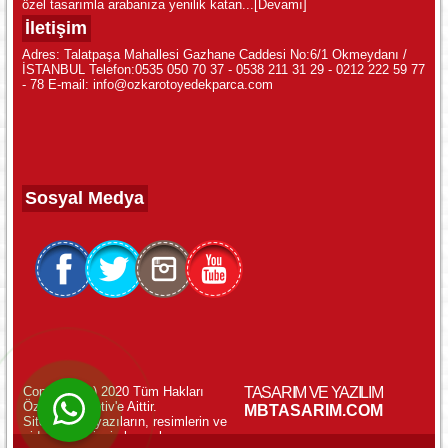
özel tasarımla arabanıza yenilik katan...
[Devamı]
İletişim
Adres: Talatpaşa Mahallesi Gazhane Caddesi No:6/1 Okmeydanı /
İSTANBUL Telefon:0535 050 70 37 - 0538 211 31 29 - 0212 222 59 77
- 78 E-mail: info@ozkarotoyedekparca.com
Sosyal Medya
Copyright (c) 2020 Tüm Hakları
TASARIM VE YAZILIM
Özkar Otomotiv'e Aittir.
WhatsApp ile Online Destek!
MBTASARIM.COM
Sitemizdeki yazıların, resimlerin ve
videoların izinsiz kopyalanması