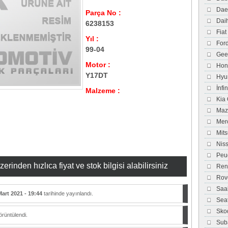
Dae
Parça No :
Dai
6238153
Fiat
Yıl :
For
99-04
Gee
Motor :
Hon
Y17DT
Hyu
İnfi
Malzeme :
Kia
Maz
Mer
Mits
Nis
Peu
inden hızlıca fiyat ve stok bilgisi alabilirsiniz
Ren
Rov
Saa
Mart 2021 - 19:44
tarihinde yayınlandı.
Sea
Sko
rüntülendi.
Sub