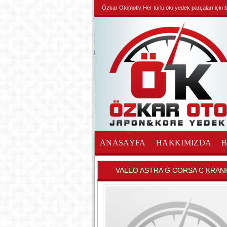
Özkar Otomotiv Her türlü oto yedek parçaları için biz
ANASAYFA
HAKKIMIZDA
İLETİŞİM
VALEO ASTRA G CORSA C KRAN