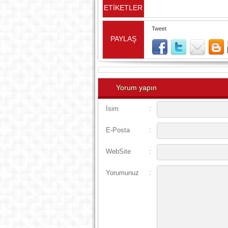
ETİKETLER
Tweet
PAYLAŞ
Yorum yapın
İsim
:
E-Posta
:
WebSite
:
Yorumunuz
: