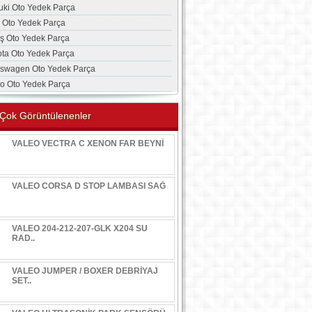
uki Oto Yedek Parça
a Oto Yedek Parça
aş Oto Yedek Parça
ota Oto Yedek Parça
kswagen Oto Yedek Parça
vo Oto Yedek Parça
Çok Görüntülenenler
VALEO VECTRA C XENON FAR BEYNİ
VALEO CORSA D STOP LAMBASI SAĞ
VALEO 204-212-207-GLK X204 SU
RAD..
VALEO JUMPER / BOXER DEBRİYAJ
SET..