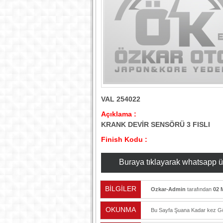
VAL 254022
Açıklama :
KRANK DEVİR SENSÖRÜ 3 FISLI
Finish Kodu :
Buraya tıklayarak whatsapp üzer
BİLGİLER
Ozkar-Admin
tarafından
02 
OKUNMA
Bu Sayfa Şuana Kadar
kez Gö