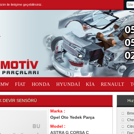
im ile iletişime geçebilirsiniz.
BMW
FİAT
HONDA
HYUNDAİ
KİA
RENAULT
T
K DEVİR SENSÖRÜ
Hız
Marka :
Bmw
Opel Oto Yedek Parça
Che
Model :
Cit
ASTRA G CORSA C
Dac