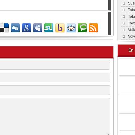
Suz
Tat
Tof
Toy
Vol
Vol
En 