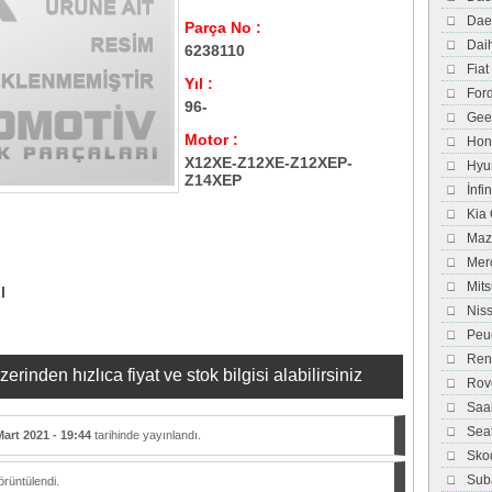
Dae
Parça No :
Dai
6238110
Fiat
Yıl :
For
96-
Gee
Motor :
Hon
X12XE-Z12XE-Z12XEP-
Hyu
Z14XEP
İnfi
Kia
Maz
Mer
Mits
I
Nis
Peu
Ren
inden hızlıca fiyat ve stok bilgisi alabilirsiniz
Rov
Saa
Sea
Mart 2021 - 19:44
tarihinde yayınlandı.
Sko
Sub
rüntülendi.