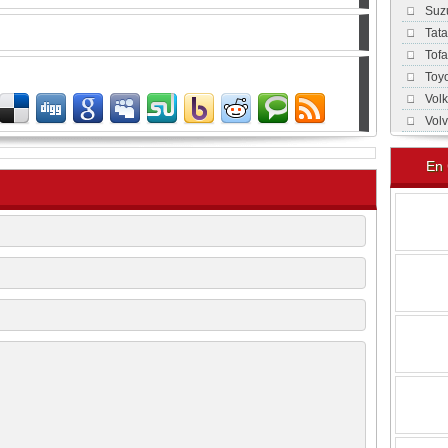
Suz
Tat
Tof
Toy
Vol
Vol
En 