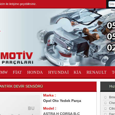
im ile iletişime geçebilirsiniz.
BMW
FİAT
HONDA
HYUNDAİ
KİA
RENAULT
T
SANTRİK DEVİR SENSÖRÜ
Hız
Marka :
Bmw
Opel Oto Yedek Parça
Che
Model :
Cit
ASTRA H CORSA B-C
Dac