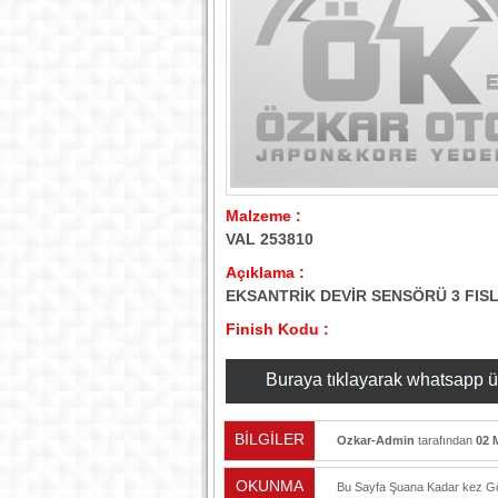
Malzeme :
VAL 253810
Açıklama :
EKSANTRİK DEVİR SENSÖRÜ 3 FISL
Finish Kodu :
Buraya tıklayarak whatsapp üzer
BİLGİLER
Ozkar-Admin
tarafından
02 
OKUNMA
Bu Sayfa Şuana Kadar
kez Gö