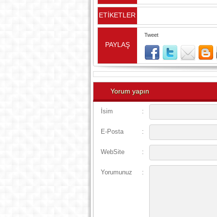
ETİKETLER
Tweet
PAYLAŞ
Yorum yapın
İsim
:
E-Posta
:
WebSite
:
Yorumunuz
: