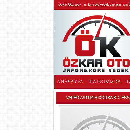
Özkar Otomotiv Her türlü oto yedek parçaları için biz
ANASAYFA
HAKKIMIZDA
İLETİŞİM
VALEO ASTRA H CORSA B-C EK