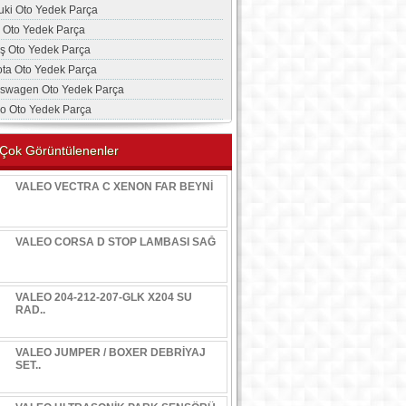
uki Oto Yedek Parça
a Oto Yedek Parça
aş Oto Yedek Parça
ota Oto Yedek Parça
kswagen Oto Yedek Parça
vo Oto Yedek Parça
Çok Görüntülenenler
VALEO VECTRA C XENON FAR BEYNİ
VALEO CORSA D STOP LAMBASI SAĞ
VALEO 204-212-207-GLK X204 SU
RAD..
VALEO JUMPER / BOXER DEBRİYAJ
SET..