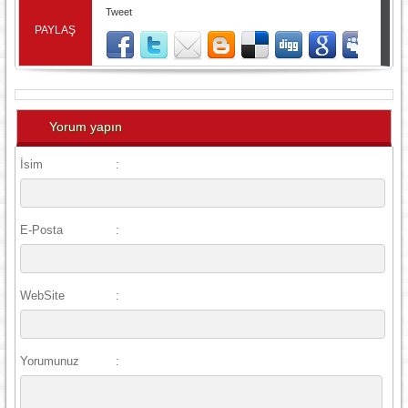
Tweet
PAYLAŞ
Yorum yapın
İsim
:
E-Posta
:
WebSite
:
Yorumunuz
: