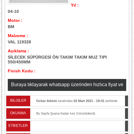
Yıl :
04-10
Motor :
BM
Malzeme :
VAL 119328
Açıklama :
SİLECEK SÜPÜRGESİ ÖN TAKIM TAKIM MUZ TIPI
550/450MM
Finish Kodu :
Buraya tıklayarak whatsapp üzerinden hızlıca fiyat ve
stok bilgisi alabilirsiniz
BİLGİLER
Ozkar-Admin
tarafından
02 Mart 2021 - 19:41
tarihinde
yayınlandı.
OKUNMA
Bu Sayfa Şuana Kadar
kez Görüntülendi.
ETİKETLER