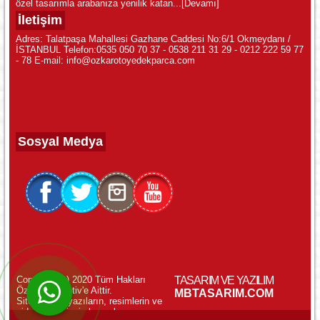
özel tasarımla arabanıza yenilik katan...
[Devamı]
İletişim
Adres: Talatpaşa Mahallesi Gazhane Caddesi No:6/1 Okmeydanı /
İSTANBUL Telefon:0535 050 70 37 - 0538 211 31 29 - 0212 222 59 77
- 78 E-mail: info@ozkarotoyedekparca.com
Sosyal Medya
Copyright (c) 2020 Tüm Hakları
TASARIM VE YAZILIM
Özkar Otomotiv'e Aittir.
WhatsApp ile Online Destek!
MBTASARIM.COM
Sitemizdeki yazıların, resimlerin ve
videoların izinsiz kopyalanması