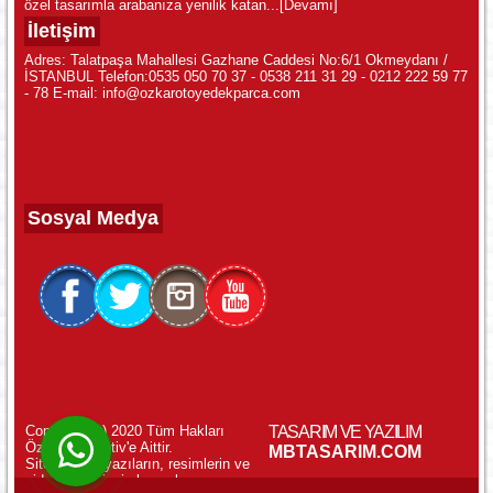
özel tasarımla arabanıza yenilik katan...
[Devamı]
İletişim
Adres: Talatpaşa Mahallesi Gazhane Caddesi No:6/1 Okmeydanı /
İSTANBUL Telefon:0535 050 70 37 - 0538 211 31 29 - 0212 222 59 77
- 78 E-mail: info@ozkarotoyedekparca.com
Sosyal Medya
Copyright (c) 2020 Tüm Hakları
TASARIM VE YAZILIM
Özkar Otomotiv'e Aittir.
WhatsApp ile Online Destek!
MBTASARIM.COM
Sitemizdeki yazıların, resimlerin ve
videoların izinsiz kopyalanması