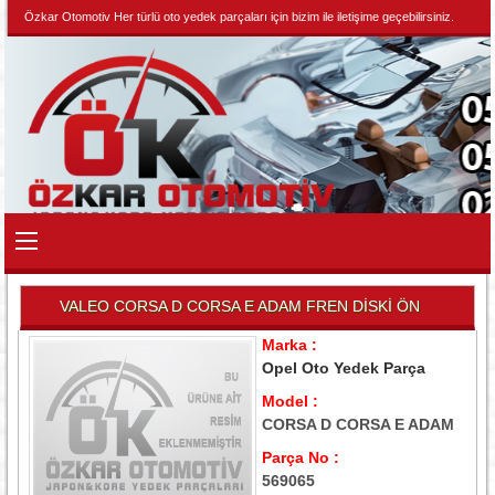
Özkar Otomotiv Her türlü oto yedek parçaları için bizim ile iletişime geçebilirsiniz.
VALEO CORSA D CORSA E ADAM FREN DİSKİ ÖN
Marka :
Opel Oto Yedek Parça
Model :
CORSA D CORSA E ADAM
Parça No :
569065