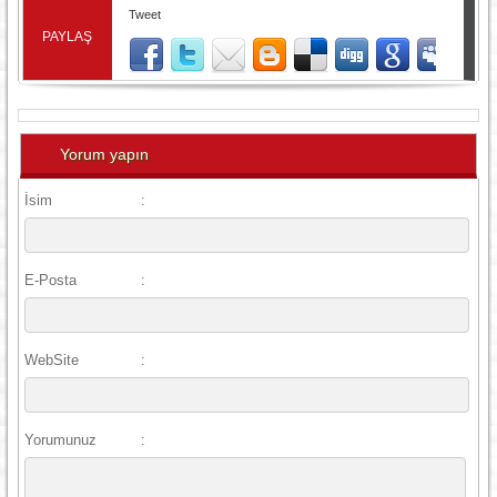
Tweet
PAYLAŞ
Yorum yapın
İsim
:
E-Posta
:
WebSite
:
Yorumunuz
: