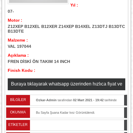
Yıl :
07-
Motor :
Z12XEP B12XEL B12XER Z14XEP B14XEL Z13DTJ B13DTC
B13DTE
Malzeme :
VAL 197044
Açıklama :
FREN DİSKİ ÖN TAKIM 14 INCH
Finish Kodu :
Buraya tıklayarak whatsapp üzerinden hızlıca fiyat ve
stok bilgisi alabilirsiniz
BİLGİLER
Ozkar-Admin
tarafından
02 Mart 2021 - 19:42
tarihinde
yayınlandı.
OKUNMA
Bu Sayfa Şuana Kadar
kez Görüntülendi.
ETİKETLER