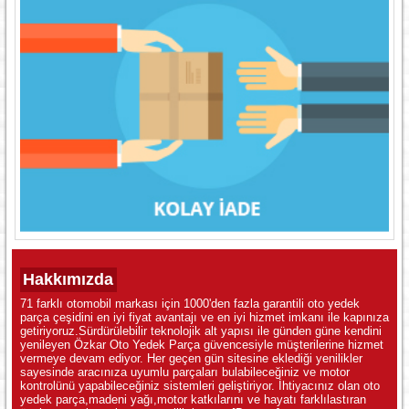
Hakkımızda
71 farklı otomobil markası için 1000'den fazla garantili oto yedek
parça çeşidini en iyi fiyat avantajı ve en iyi hizmet imkanı ile kapınıza
getiriyoruz.Sürdürülebilir teknolojik alt yapısı ile günden güne kendini
yenileyen Özkar Oto Yedek Parça güvencesiyle müşterilerine hizmet
vermeye devam ediyor. Her geçen gün sitesine eklediği yenilikler
sayesinde aracınıza uyumlu parçaları bulabileceğiniz ve motor
kontrolünü yapabileceğiniz sistemleri geliştiriyor. İhtiyacınız olan oto
yedek parça,madeni yağı,motor katkılarını ve hayatı farklılastıran