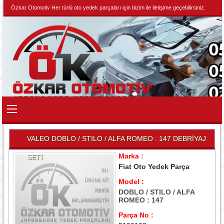
Özkar Otomotiv Her türlü oto yedek parçaları için bizim ile iletişime geçebilirsiniz.
VALEO DOBLO / STILO / ALFA ROMEO : 147 DEBRİYAJ
Marka :
SETİ
Fiat Oto Yedek Parça
Model :
DOBLO / STILO / ALFA
ROMEO : 147
Parça No :