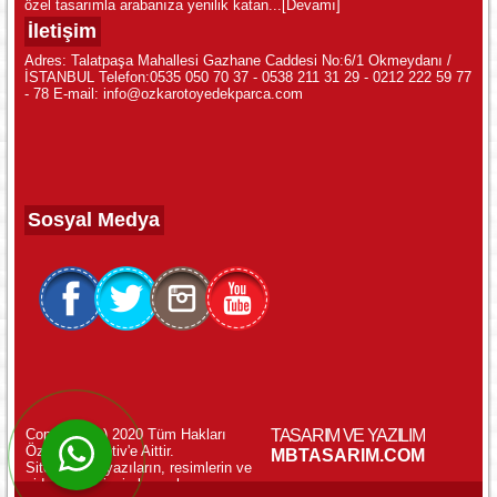
özel tasarımla arabanıza yenilik katan...
[Devamı]
İletişim
Adres: Talatpaşa Mahallesi Gazhane Caddesi No:6/1 Okmeydanı /
İSTANBUL Telefon:0535 050 70 37 - 0538 211 31 29 - 0212 222 59 77
- 78 E-mail: info@ozkarotoyedekparca.com
Sosyal Medya
Copyright (c) 2020 Tüm Hakları
TASARIM VE YAZILIM
Özkar Otomotiv'e Aittir.
WhatsApp ile Online Destek!
MBTASARIM.COM
Sitemizdeki yazıların, resimlerin ve
videoların izinsiz kopyalanması