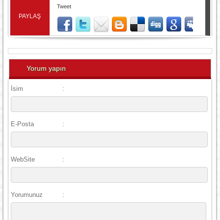
Tweet
PAYLAŞ
Yorum yapın
İsim
:
E-Posta
:
WebSite
:
Yorumunuz
: