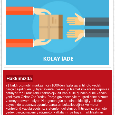
Hakkımızda
71 farklı otomobil markası için 1000'den fazla garantili oto yedek
parça çeşidini en iyi fiyat avantajı ve en iyi hizmet imkanı ile kapınıza
getiriyoruz.Sürdürülebilir teknolojik alt yapısı ile günden güne kendini
yenileyen Özkar Oto Yedek Parça güvencesiyle müşterilerine hizmet
vermeye devam ediyor. Her geçen gün sitesine eklediği yenilikler
sayesinde aracınıza uyumlu parçaları bulabileceğiniz ve motor
kontrolünü yapabileceğiniz sistemleri geliştiriyor. İhtiyacınız olan oto
yedek parça,madeni yağı,motor katkılarını ve hayatı farklılastıran