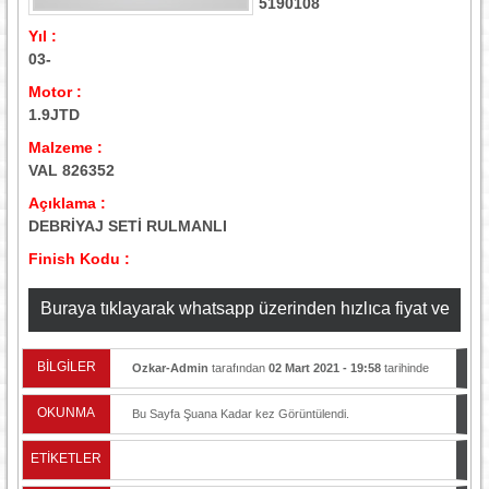
5190108
Yıl :
03-
Motor :
1.9JTD
Malzeme :
VAL 826352
Açıklama :
DEBRİYAJ SETİ RULMANLI
Finish Kodu :
Buraya tıklayarak whatsapp üzerinden hızlıca fiyat ve
stok bilgisi alabilirsiniz
BİLGİLER
Ozkar-Admin
tarafından
02 Mart 2021 - 19:58
tarihinde
yayınlandı.
OKUNMA
Bu Sayfa Şuana Kadar
kez Görüntülendi.
ETİKETLER