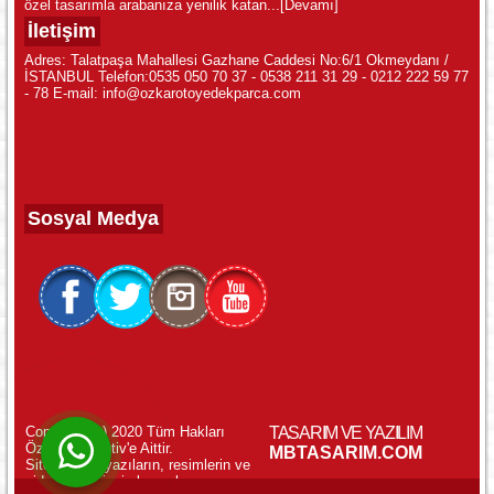
özel tasarımla arabanıza yenilik katan...
[Devamı]
İletişim
Adres: Talatpaşa Mahallesi Gazhane Caddesi No:6/1 Okmeydanı /
İSTANBUL Telefon:0535 050 70 37 - 0538 211 31 29 - 0212 222 59 77
- 78 E-mail: info@ozkarotoyedekparca.com
Sosyal Medya
Copyright (c) 2020 Tüm Hakları
TASARIM VE YAZILIM
Özkar Otomotiv'e Aittir.
WhatsApp ile Online Destek!
MBTASARIM.COM
Sitemizdeki yazıların, resimlerin ve
videoların izinsiz kopyalanması