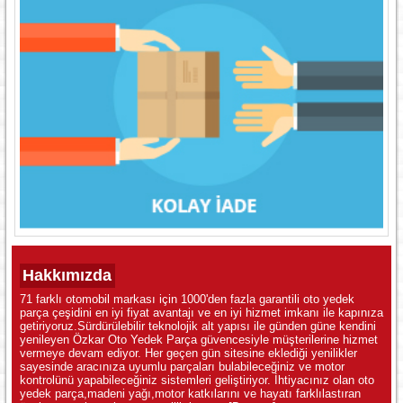
Hakkımızda
71 farklı otomobil markası için 1000'den fazla garantili oto yedek
parça çeşidini en iyi fiyat avantajı ve en iyi hizmet imkanı ile kapınıza
getiriyoruz.Sürdürülebilir teknolojik alt yapısı ile günden güne kendini
yenileyen Özkar Oto Yedek Parça güvencesiyle müşterilerine hizmet
vermeye devam ediyor. Her geçen gün sitesine eklediği yenilikler
sayesinde aracınıza uyumlu parçaları bulabileceğiniz ve motor
kontrolünü yapabileceğiniz sistemleri geliştiriyor. İhtiyacınız olan oto
yedek parça,madeni yağı,motor katkılarını ve hayatı farklılastıran