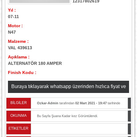
12317802619
Yıl :
07-11
Motor :
N47
Malzeme :
VAL 439613
Açıklama :
ALTERNATÖR 180 AMPER
Finish Kodu :
Buraya tıklayarak whatsapp üzerinden hızlıca fiyat ve
stok bilgisi alabilirsiniz
BİLGİLER
Ozkar-Admin
tarafından
02 Mart 2021 - 19:47
tarihinde
yayınlandı.
OKUNMA
Bu Sayfa Şuana Kadar
kez Görüntülendi.
ETİKETLER