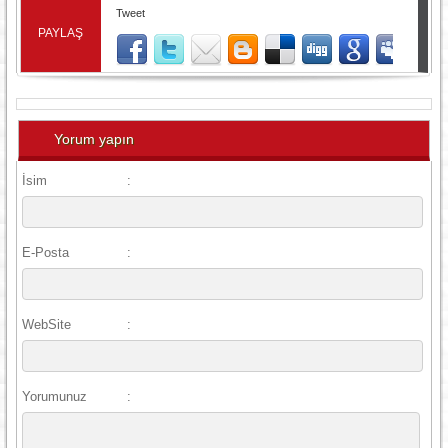
Tweet
PAYLAŞ
Yorum yapın
İsim
:
E-Posta
:
WebSite
:
Yorumunuz
: