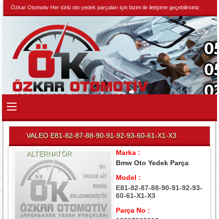
Özkar Otomotiv Her türlü oto yedek parçaları için bizim ile iletişime geçebilirsiniz.
VALEO E81-82-87-88-90-91-92-93-60-61-X1-X3
Marka :
ALTERNATÖR
Bmw Oto Yedek Parça
Model :
E81-82-87-88-90-91-92-93-
60-61-X1-X3
Parça No :