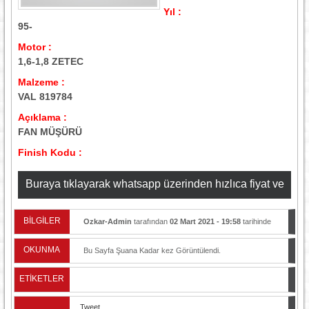
Yıl :
95-
Motor :
1,6-1,8 ZETEC
Malzeme :
VAL 819784
Açıklama :
FAN MÜŞÜRÜ
Finish Kodu :
Buraya tıklayarak whatsapp üzerinden hızlıca fiyat ve
stok bilgisi alabilirsiniz
BİLGİLER
Ozkar-Admin
tarafından
02 Mart 2021 - 19:58
tarihinde
yayınlandı.
OKUNMA
Bu Sayfa Şuana Kadar
kez Görüntülendi.
ETİKETLER
Tweet