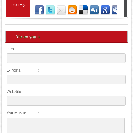
PAYLAŞ
Yorum yapın
İsim
:
E-Posta
:
WebSite
:
Yorumunuz
: