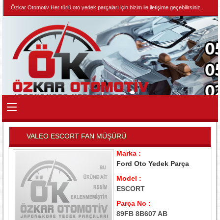
Özkar Otomotiv Her türlü oto yedek parçaları için bizim ile iletişime geçebilirsiniz.
VALEO ESCORT FAN MÜŞÜRÜ
Marka :
Ford Oto Yedek Parça
Model :
ESCORT
Parça No :
89FB 8B607 AB