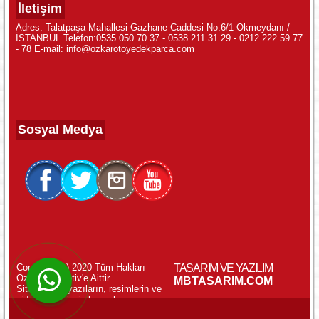
İletişim
Adres: Talatpaşa Mahallesi Gazhane Caddesi No:6/1 Okmeydanı /
İSTANBUL Telefon:0535 050 70 37 - 0538 211 31 29 - 0212 222 59 77
- 78 E-mail: info@ozkarotoyedekparca.com
Sosyal Medya
Copyright (c) 2020 Tüm Hakları
TASARIM VE YAZILIM
Özkar Otomotiv'e Aittir.
WhatsApp ile Online Destek!
MBTASARIM.COM
Sitemizdeki yazıların, resimlerin ve
videoların izinsiz kopyalanması
yasaktır.