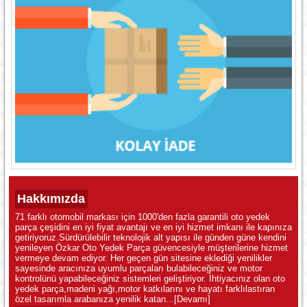
Hakkımızda
71 farklı otomobil markası için 1000'den fazla garantili oto yedek
parça çeşidini en iyi fiyat avantajı ve en iyi hizmet imkanı ile kapınıza
getiriyoruz.Sürdürülebilir teknolojik alt yapısı ile günden güne kendini
yenileyen Özkar Oto Yedek Parça güvencesiyle müşterilerine hizmet
vermeye devam ediyor. Her geçen gün sitesine eklediği yenilikler
sayesinde aracınıza uyumlu parçaları bulabileceğiniz ve motor
kontrolünü yapabileceğiniz sistemleri geliştiriyor. İhtiyacınız olan oto
yedek parça,madeni yağı,motor katkılarını ve hayatı farklılastıran
özel tasarımla arabanıza yenilik katan...
[Devamı]