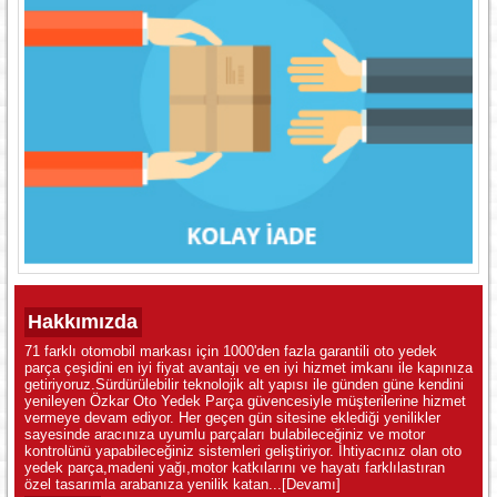
Hakkımızda
71 farklı otomobil markası için 1000'den fazla garantili oto yedek
parça çeşidini en iyi fiyat avantajı ve en iyi hizmet imkanı ile kapınıza
getiriyoruz.Sürdürülebilir teknolojik alt yapısı ile günden güne kendini
yenileyen Özkar Oto Yedek Parça güvencesiyle müşterilerine hizmet
vermeye devam ediyor. Her geçen gün sitesine eklediği yenilikler
sayesinde aracınıza uyumlu parçaları bulabileceğiniz ve motor
kontrolünü yapabileceğiniz sistemleri geliştiriyor. İhtiyacınız olan oto
yedek parça,madeni yağı,motor katkılarını ve hayatı farklılastıran
özel tasarımla arabanıza yenilik katan...
[Devamı]