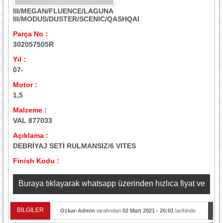
III/MEGAN/FLUENCE/LAGUNA
III/MODUS/DUSTER/SCENIC/QASHQAI
Parça No :
302057505R
Yıl :
07-
Motor :
1,5
Malzeme :
VAL 877033
Açıklama :
DEBRİYAJ SETİ RULMANSIZ/6 VITES
Finish Kodu :
Buraya tıklayarak whatsapp üzerinden hızlıca fiyat ve
stok bilgisi alabilirsiniz
BİLGİLER
Ozkar-Admin
tarafından
02 Mart 2021 - 20:01
tarihinde