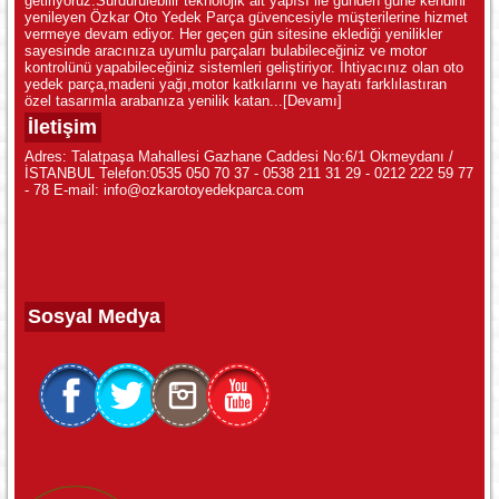
getiriyoruz.Sürdürülebilir teknolojik alt yapısı ile günden güne kendini
yenileyen Özkar Oto Yedek Parça güvencesiyle müşterilerine hizmet
vermeye devam ediyor. Her geçen gün sitesine eklediği yenilikler
sayesinde aracınıza uyumlu parçaları bulabileceğiniz ve motor
kontrolünü yapabileceğiniz sistemleri geliştiriyor. İhtiyacınız olan oto
yedek parça,madeni yağı,motor katkılarını ve hayatı farklılastıran
özel tasarımla arabanıza yenilik katan...
[Devamı]
İletişim
Adres: Talatpaşa Mahallesi Gazhane Caddesi No:6/1 Okmeydanı /
İSTANBUL Telefon:0535 050 70 37 - 0538 211 31 29 - 0212 222 59 77
- 78 E-mail: info@ozkarotoyedekparca.com
Sosyal Medya