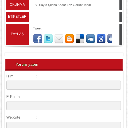
yayınlandı.
OKUNMA
Bu Sayfa Şuana Kadar
kez Görüntülendi.
ETİKETLER
Tweet
PAYLAŞ
Yorum yapın
İsim
:
E-Posta
:
WebSite
: