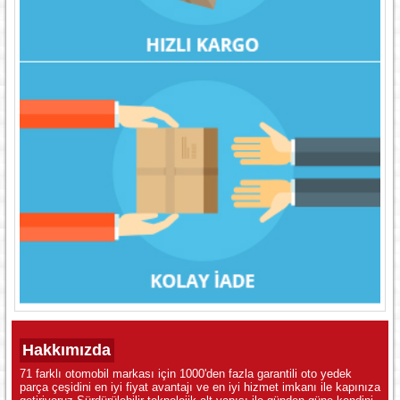
Hakkımızda
71 farklı otomobil markası için 1000'den fazla garantili oto yedek
parça çeşidini en iyi fiyat avantajı ve en iyi hizmet imkanı ile kapınıza