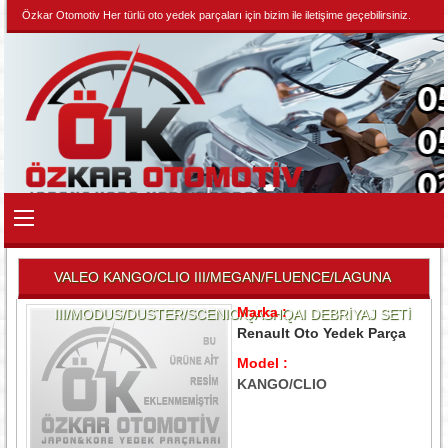
Özkar Otomotiv Her türlü oto yedek parçaları için bizim ile iletişime geçebilirsiniz.
VALEO KANGO/CLIO III/MEGAN/FLUENCE/LAGUNA
Marka :
III/MODUS/DUSTER/SCENIC/QASHQAI DEBRİYAJ SETİ
Renault Oto Yedek Parça
Model :
KANGO/CLIO