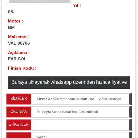
Yıl :
05-
Motor :
BM
Malzeme :
VAL 88706
Açıklama :
FAR SOL
Finish Kodu :
Buraya tıklayarak whatsapp üzerinden hızlıca fiyat ve
stok bilgisi alabilirsiniz
BİLGİLER
Ozkar-Admin
tarafından
02 Mart 2021 - 20:01
tarihinde
yayınlandı.
OKUNMA
Bu Sayfa Şuana Kadar
kez Görüntülendi.
ETİKETLER
Tweet