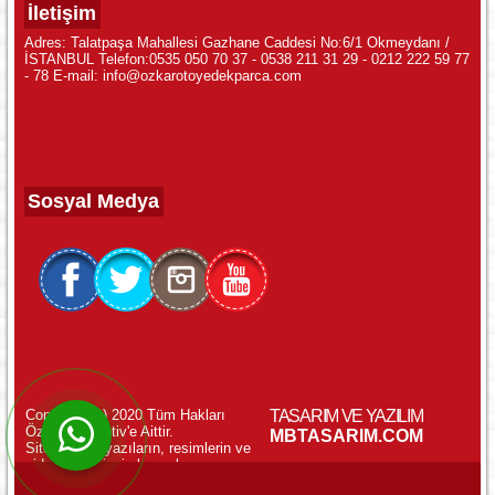
İletişim
Adres: Talatpaşa Mahallesi Gazhane Caddesi No:6/1 Okmeydanı /
İSTANBUL Telefon:0535 050 70 37 - 0538 211 31 29 - 0212 222 59 77
- 78 E-mail: info@ozkarotoyedekparca.com
Sosyal Medya
Copyright (c) 2020 Tüm Hakları
TASARIM VE YAZILIM
Özkar Otomotiv'e Aittir.
WhatsApp ile Online Destek!
MBTASARIM.COM
Sitemizdeki yazıların, resimlerin ve
videoların izinsiz kopyalanması
yasaktır.