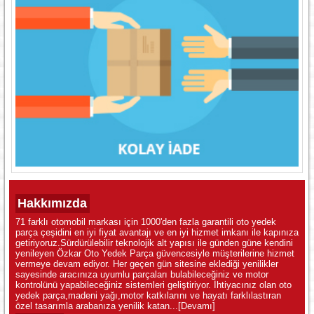
Hakkımızda
71 farklı otomobil markası için 1000'den fazla garantili oto yedek
parça çeşidini en iyi fiyat avantajı ve en iyi hizmet imkanı ile kapınıza
getiriyoruz.Sürdürülebilir teknolojik alt yapısı ile günden güne kendini
yenileyen Özkar Oto Yedek Parça güvencesiyle müşterilerine hizmet
vermeye devam ediyor. Her geçen gün sitesine eklediği yenilikler
sayesinde aracınıza uyumlu parçaları bulabileceğiniz ve motor
kontrolünü yapabileceğiniz sistemleri geliştiriyor. İhtiyacınız olan oto
yedek parça,madeni yağı,motor katkılarını ve hayatı farklılastıran
özel tasarımla arabanıza yenilik katan...
[Devamı]