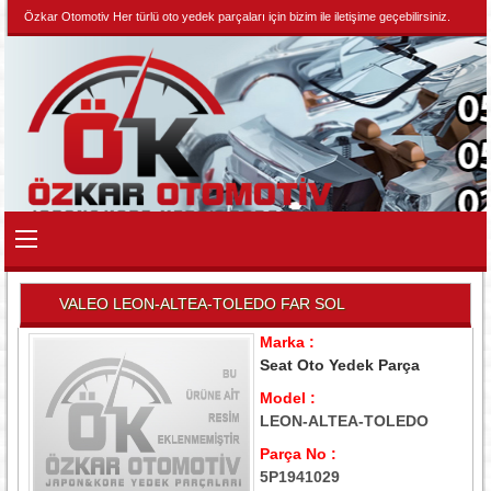
Özkar Otomotiv Her türlü oto yedek parçaları için bizim ile iletişime geçebilirsiniz.
VALEO LEON-ALTEA-TOLEDO FAR SOL
Marka :
Seat Oto Yedek Parça
Model :
LEON-ALTEA-TOLEDO
Parça No :
5P1941029