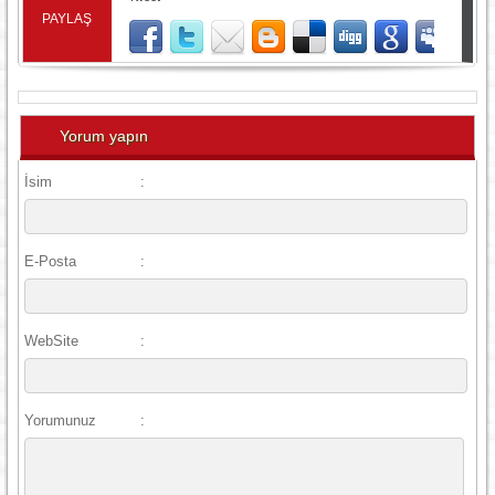
PAYLAŞ
Yorum yapın
İsim
:
E-Posta
:
WebSite
:
Yorumunuz
: