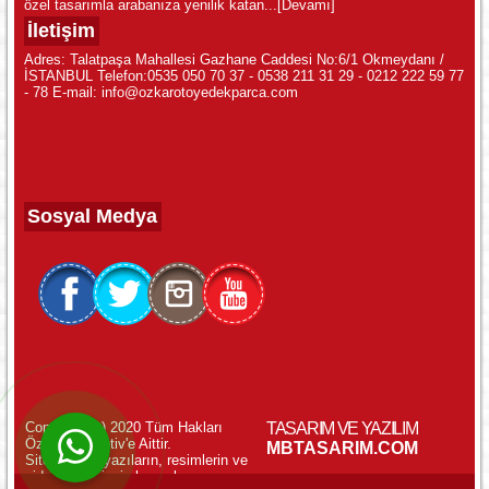
özel tasarımla arabanıza yenilik katan...
[Devamı]
İletişim
Adres: Talatpaşa Mahallesi Gazhane Caddesi No:6/1 Okmeydanı /
İSTANBUL Telefon:0535 050 70 37 - 0538 211 31 29 - 0212 222 59 77
- 78 E-mail: info@ozkarotoyedekparca.com
Sosyal Medya
Copyright (c) 2020 Tüm Hakları
TASARIM VE YAZILIM
Özkar Otomotiv'e Aittir.
WhatsApp ile Online Destek!
MBTASARIM.COM
Sitemizdeki yazıların, resimlerin ve
videoların izinsiz kopyalanması