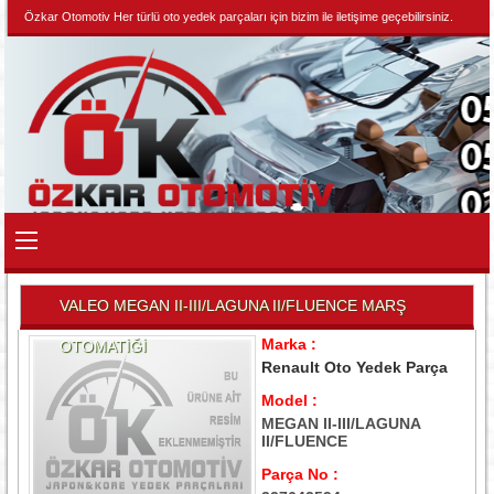
Özkar Otomotiv Her türlü oto yedek parçaları için bizim ile iletişime geçebilirsiniz.
VALEO MEGAN II-III/LAGUNA II/FLUENCE MARŞ
Marka :
OTOMATİĞİ
Renault Oto Yedek Parça
Model :
MEGAN II-III/LAGUNA
II/FLUENCE
Parça No :