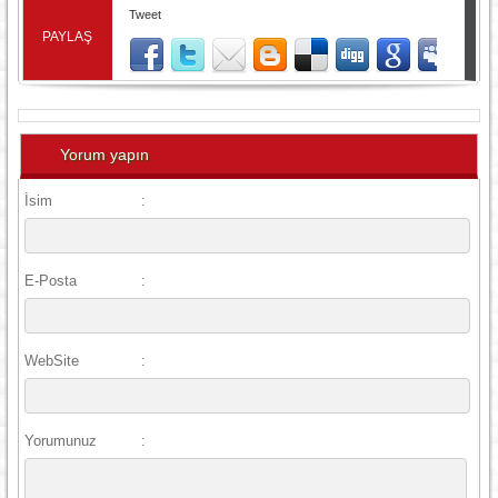
Tweet
PAYLAŞ
Yorum yapın
İsim
:
E-Posta
:
WebSite
:
Yorumunuz
: