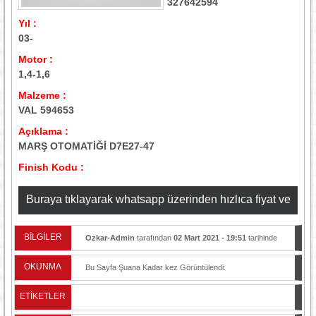
­327642594
Yıl :
03-
Motor :
1,4-1,6
Malzeme :
VAL 594653
Açıklama :
MARŞ OTOMATİĞİ D7E27-47
Finish Kodu :
Buraya tıklayarak whatsapp üzerinden hızlıca fiyat ve
stok bilgisi alabilirsiniz
BİLGİLER
Ozkar-Admin
tarafından
02 Mart 2021 - 19:51
tarihinde
yayınlandı.
OKUNMA
Bu Sayfa Şuana Kadar
kez Görüntülendi.
ETİKETLER