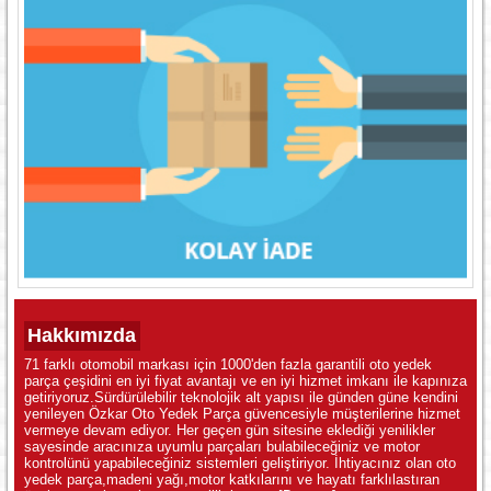
Hakkımızda
71 farklı otomobil markası için 1000'den fazla garantili oto yedek
parça çeşidini en iyi fiyat avantajı ve en iyi hizmet imkanı ile kapınıza
getiriyoruz.Sürdürülebilir teknolojik alt yapısı ile günden güne kendini
yenileyen Özkar Oto Yedek Parça güvencesiyle müşterilerine hizmet
vermeye devam ediyor. Her geçen gün sitesine eklediği yenilikler
sayesinde aracınıza uyumlu parçaları bulabileceğiniz ve motor
kontrolünü yapabileceğiniz sistemleri geliştiriyor. İhtiyacınız olan oto
yedek parça,madeni yağı,motor katkılarını ve hayatı farklılastıran