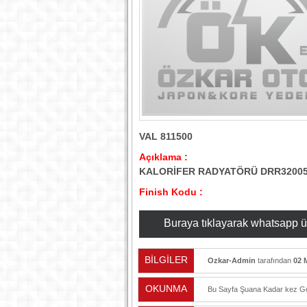
VAL 811500
Açıklama :
KALORİFER RADYATÖRÜ DRR3200
Finish Kodu :
Buraya tıklayarak whatsapp üzer
BİLGİLER
Ozkar-Admin
tarafından
02 
OKUNMA
Bu Sayfa Şuana Kadar
kez Gö