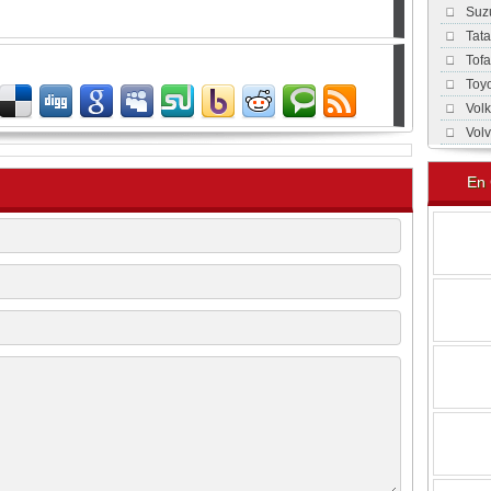
Suz
Tat
Tof
Toy
Vol
Vol
En 