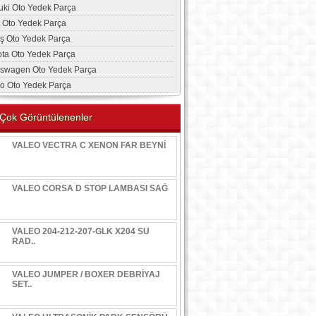
uki Oto Yedek Parça
a Oto Yedek Parça
aş Oto Yedek Parça
ota Oto Yedek Parça
kswagen Oto Yedek Parça
vo Oto Yedek Parça
Çok Görüntülenenler
VALEO VECTRA C XENON FAR BEYNİ
VALEO CORSA D STOP LAMBASI SAĞ
VALEO 204-212-207-GLK X204 SU
RAD..
VALEO JUMPER / BOXER DEBRİYAJ
SET..