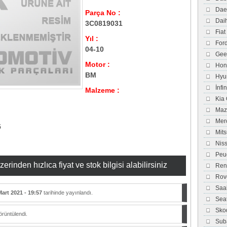
Dae
Parça No :
Dai
3C0819031
Fiat
Yıl :
For
04-10
Gee
Motor :
Hon
BM
Hyu
İnfi
Malzeme :
Kia
Maz
Mer
5
Mits
Nis
Peu
inden hızlıca fiyat ve stok bilgisi alabilirsiniz
Ren
Rov
Saa
Mart 2021 - 19:57
tarihinde yayınlandı.
Sea
Sko
rüntülendi.
Sub