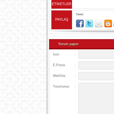
ETİKETLER
Tweet
PAYLAŞ
Yorum yapın
İsim
:
E-Posta
:
WebSite
:
Yorumunuz
: