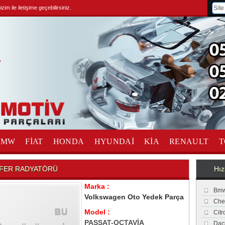
im ile iletişime geçebilirsiniz.
BMW
FİAT
HONDA
HYUNDAİ
KİA
RENAULT
T
İFER RADYATÖRÜ
Hız
Marka :
Bmw
Volkswagen Oto Yedek Parça
Che
Model :
Cit
PASSAT-OCTAVİA
Dac