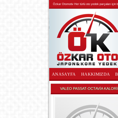
Özkar Otomotiv Her türlü oto yedek parçaları için biz
ANASAYFA
HAKKIMIZDA
İLETİŞİM
VALEO PASSAT-OCTAVİA KALOR