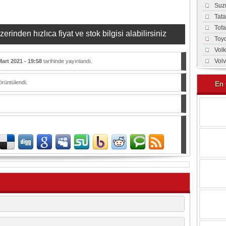
Suz
Tat
Tof
inden hızlıca fiyat ve stok bilgisi alabilirsiniz
Toy
Vol
Vol
Mart 2021 - 19:58
tarihinde yayınlandı.
rüntülendi.
En 