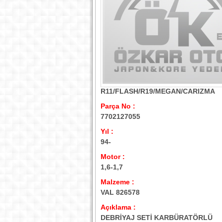
R11/FLASH/R19/MEGAN/CARIZMA
Parça No :
7702127055
Yıl :
94-
Motor :
1,6-1,7
Malzeme :
VAL 826578
Açıklama :
DEBRİYAJ SETİ KARBÜRATÖRLÜ