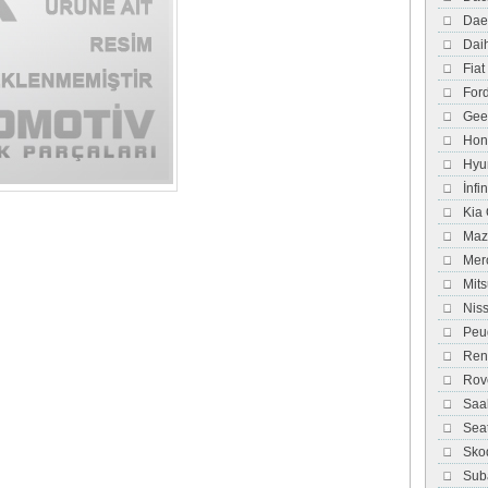
Dae
Dai
Fiat
For
Gee
Hon
Hyu
İnfi
Kia
Maz
Mer
Mits
Nis
Peu
Ren
Rov
Saa
Sea
Sko
Sub