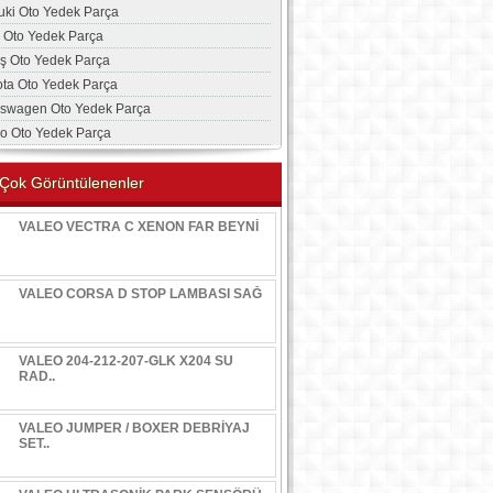
uki Oto Yedek Parça
a Oto Yedek Parça
aş Oto Yedek Parça
ota Oto Yedek Parça
kswagen Oto Yedek Parça
vo Oto Yedek Parça
Çok Görüntülenenler
VALEO VECTRA C XENON FAR BEYNİ
VALEO CORSA D STOP LAMBASI SAĞ
VALEO 204-212-207-GLK X204 SU
RAD..
VALEO JUMPER / BOXER DEBRİYAJ
SET..