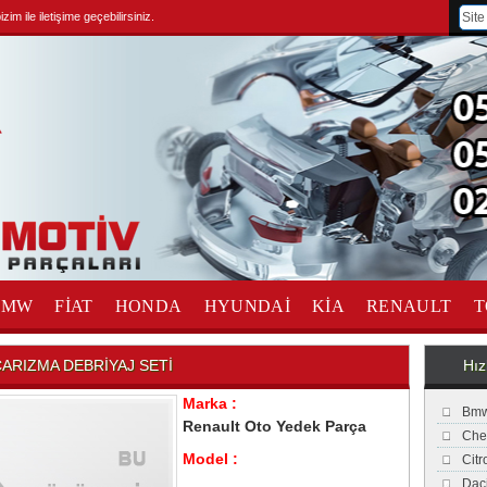
im ile iletişime geçebilirsiniz.
BMW
FİAT
HONDA
HYUNDAİ
KİA
RENAULT
T
ARIZMA DEBRİYAJ SETİ
Hız
Marka :
Bmw
Renault Oto Yedek Parça
Che
Model :
Cit
Dac