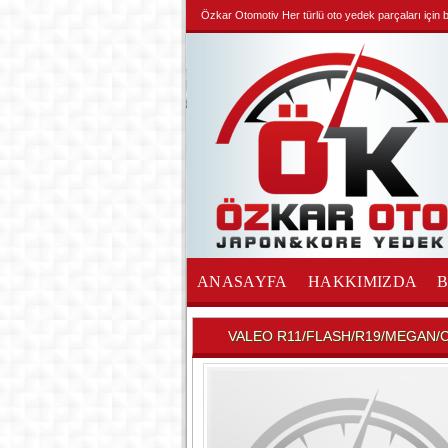
Özkar Otomotiv Her türlü oto yedek parçaları için biz
ANASAYFA
HAKKIMIZDA
İLETİŞİM
VALEO R11/FLASH/R19/MEGAN/C