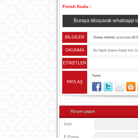
Finish Kodu :
Buraya tıklayarak whatsapp üzer
BİLGİLER
Ozkar-Admin
tarafından
02 
OKUNMA
Bu Sayfa Şuana Kadar
kez Gö
ETİKETLER
Tweet
PAYLAŞ
Yorum yapın
İsim
:
E-Posta
: