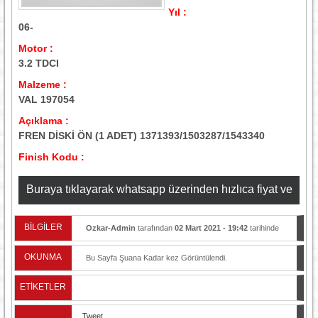
Yıl :
06-
Motor :
3.2 TDCI
Malzeme :
VAL 197054
Açıklama :
FREN DİSKİ ÖN (1 ADET) 1371393/1503287/1543340
Finish Kodu :
Buraya tıklayarak whatsapp üzerinden hızlıca fiyat ve
stok bilgisi alabilirsiniz
BİLGİLER
Ozkar-Admin
tarafından
02 Mart 2021 - 19:42
tarihinde
yayınlandı.
OKUNMA
Bu Sayfa Şuana Kadar
kez Görüntülendi.
ETİKETLER
Tweet