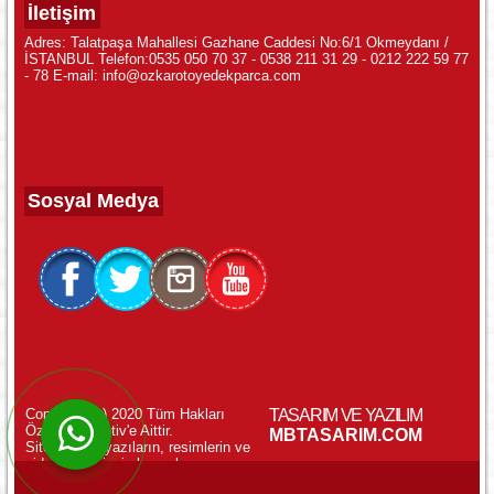
İletişim
Adres: Talatpaşa Mahallesi Gazhane Caddesi No:6/1 Okmeydanı /
İSTANBUL Telefon:0535 050 70 37 - 0538 211 31 29 - 0212 222 59 77
- 78 E-mail: info@ozkarotoyedekparca.com
Sosyal Medya
Copyright (c) 2020 Tüm Hakları
TASARIM VE YAZILIM
Özkar Otomotiv'e Aittir.
WhatsApp ile Online Destek!
MBTASARIM.COM
Sitemizdeki yazıların, resimlerin ve
videoların izinsiz kopyalanması
yasaktır.