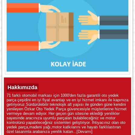
Hakkımızda
71 farklı otomobil markası için 1000'den fazla garantili oto yedek
parça çeşidini en iyi fiyat avantajı ve en iyi hizmet imkanı ile kapınıza
getiriyoruz.Sürdürülebilir teknolojik alt yapısı ile günden güne kendini
yenileyen Özkar Oto Yedek Parça güvencesiyle müşterilerine hizmet
vermeye devam ediyor. Her geçen gün sitesine eklediği yenilikler
sayesinde aracınıza uyumlu parçaları bulabileceğiniz ve motor
kontrolünü yapabileceğiniz sistemleri geliştiriyor. İhtiyacınız olan oto
yedek parça,madeni yağı,motor katkılarını ve hayatı farklılastıran
özel tasarımla arabanıza yenilik katan...
[Devamı]