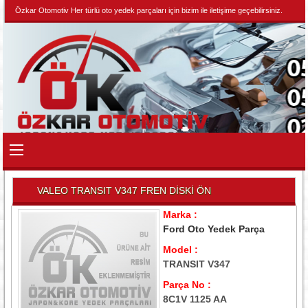
Özkar Otomotiv Her türlü oto yedek parçaları için bizim ile iletişime geçebilirsiniz.
VALEO TRANSIT V347 FREN DİSKİ ÖN
Marka :
Ford Oto Yedek Parça
Model :
TRANSIT V347
Parça No :
8C1V 1125 AA