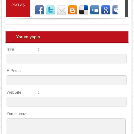
PAYLAŞ
Yorum yapın
İsim
:
E-Posta
:
WebSite
:
Yorumunuz
: