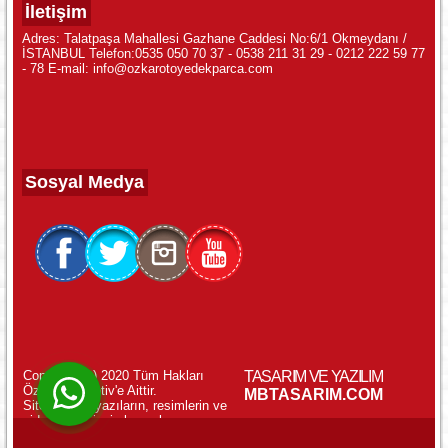
İletişim
Adres: Talatpaşa Mahallesi Gazhane Caddesi No:6/1 Okmeydanı /
İSTANBUL Telefon:0535 050 70 37 - 0538 211 31 29 - 0212 222 59 77
- 78 E-mail: info@ozkarotoyedekparca.com
Sosyal Medya
Copyright (c) 2020 Tüm Hakları
TASARIM VE YAZILIM
Özkar Otomotiv'e Aittir.
WhatsApp ile Online Destek!
MBTASARIM.COM
Sitemizdeki yazıların, resimlerin ve
videoların izinsiz kopyalanması
yasaktır.