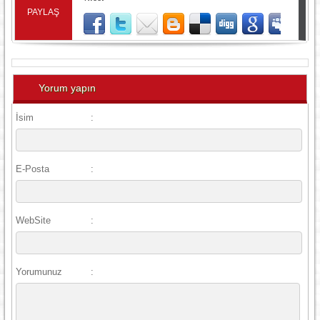
PAYLAŞ
Yorum yapın
İsim
:
E-Posta
:
WebSite
:
Yorumunuz
: