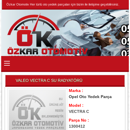
Özkar Otomotiv Her türlü oto yedek parçaları için bizim ile iletişime geçebilirsiniz.
VALEO VECTRA C SU RADYATÖRÜ
Marka :
Opel Oto Yedek Parça
Model :
VECTRA C
Parça No :
1300412