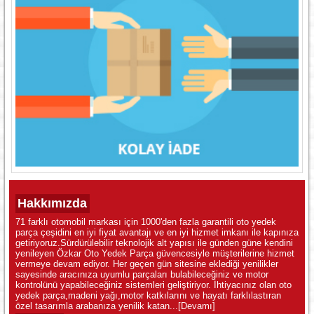
Hakkımızda
71 farklı otomobil markası için 1000'den fazla garantili oto yedek
parça çeşidini en iyi fiyat avantajı ve en iyi hizmet imkanı ile kapınıza
getiriyoruz.Sürdürülebilir teknolojik alt yapısı ile günden güne kendini
yenileyen Özkar Oto Yedek Parça güvencesiyle müşterilerine hizmet
vermeye devam ediyor. Her geçen gün sitesine eklediği yenilikler
sayesinde aracınıza uyumlu parçaları bulabileceğiniz ve motor
kontrolünü yapabileceğiniz sistemleri geliştiriyor. İhtiyacınız olan oto
yedek parça,madeni yağı,motor katkılarını ve hayatı farklılastıran
özel tasarımla arabanıza yenilik katan...
[Devamı]