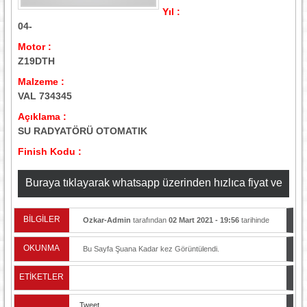
Yıl :
04-
Motor :
Z19DTH
Malzeme :
VAL 734345
Açıklama :
SU RADYATÖRÜ OTOMATIK
Finish Kodu :
Buraya tıklayarak whatsapp üzerinden hızlıca fiyat ve
stok bilgisi alabilirsiniz
BİLGİLER
Ozkar-Admin
tarafından
02 Mart 2021 - 19:56
tarihinde
yayınlandı.
OKUNMA
Bu Sayfa Şuana Kadar
kez Görüntülendi.
ETİKETLER
Tweet